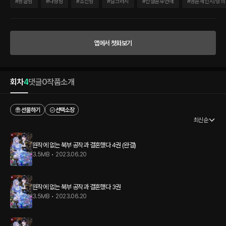
‘어쩔 수 없다. 내가 곱게 키우는 수밖에.’ 잘 키운 여동생이 성인이 되면, 손잡고 다른 나
#
능글남
#
다정남
#
조신남
#
걸크러시
#
선결혼후연애
#
영혼체인지/빙의
라로 튀자. 절대 귀여워서 데려가는 게 아니다……! 그런데 이상하다. 자꾸 원작에도 없는
이상한 남자와 얽힌다……? * * * “저는 당신이 좋은 사람이라고 믿습니다. 세리아.”
“……그렇게 사람을 순순히 믿어도 되나요? 가문의 가주씩이나 되시는 분께서.” 그러자
남자가 눈꼬리를 접어 미소를 지어 보였다. 가볍게 보면 천사도 울고 갈 온화한 웃음이었
앱에서 첫화보기
고, 어찌 보면 속셈이 느껴질 만큼 지나치게 선량한 미소였다. “저는 다른 사람은 믿지 않
습니다. 당신을 믿고, 내 안목을 믿을 뿐이죠.” 그의 말은 저를 오래도록 봐 왔던 사람처
럼, 무척 의미심장하게 느껴졌다. 이 남자, 대체 무슨 꿍꿍이일까?
회차
4
댓글
0
작품소개
선물하기
선택소장
최신순
원작에 없는 북부 공작과 결혼했다 4권 (완결)
3.5MB
•
2023.06.20
원작에 없는 북부 공작과 결혼했다 3권
3.5MB
•
2023.06.20