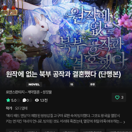
원작에 없는 북부 공작과 결혼했다 (단행본)
로맨스판타지
 • 
계약결혼
 • 
성장물
3
5.0
0
1.3천
작가
오디열매
‘메리 배드 엔딩’이 예정된 쌍방삽질 고구마 로판 속에 빙의했다. 그것도 왕국을 멸망시
키는 먼치킨 악녀의 언니로. 빙의된 것도 서러워 죽겠는데, 멸망에 휘말려 죽어야 하는
운명이라니! 게다가 빙의한 집안 또한 악녀에게 학대와 방임을 일삼는 막장 가문이었다.