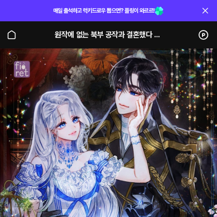
매일 출석하고 럭키드로우 뽑으면? 플링이 와르르!
원작에 없는 북부 공작과 결혼했다 (단행본)