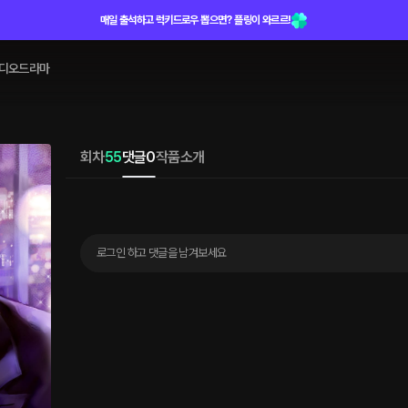
매일 출석하고 럭키드로우 뽑으면? 플링이 와르르!
디오드라마
회차
55
댓글
0
작품소개
로그인 하고 댓글을 남겨보세요