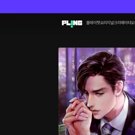
플레이챗
오리지널
크리에이터
오