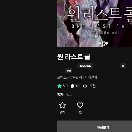
원 라스트 콜
로맨스
 • 
갑을관계
 • 
사내연애
5.0
0
1.9천
작가
달로
별점
13
첫화보기