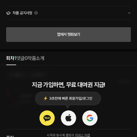
야지. 그렇게 옷 입고 데우는 게 말이 돼? 아니, 귀찮다. 팬티 벗고 다리나 벌려. 내 자지나
데우게.” 그는 아예 침대 헤드에 등을 대고 편한 자세가 되었다. 다연은 침대 구석에 엉덩
이를 겨우 걸친 채 일어서지도 앉지도 못하고 안절부절못했다. “…….” 눈물이 그렁그렁
작품 공지사항
한 채 다연이 고개를 저었다. “홀딱 벗으라고. 보지가 얼마나 쫄깃한지 확 벌려서 보여줘
야지.” 승한이 다연의 몸을 잡아 뒤집어엎었다. 다연은 숨을 멈춘 채 이불을 잡고 눈을 감
았다. 그가 엎드려 있는 그녀의 치마 끝을 잡았다. “죄송해요. 잘못했어요.” 다연의 눈에
앱에서 첫화보기
서 눈물이 툭 떨어졌다. 승한이 그녀의 뒤에서 무릎을 세워 내려다봤다. “어차피 윗방애
기로 왔으면 다 알 거 아니야. 신 여사가 그런 것도 안 가르쳤어?” 다연이 고개를 저었다.
그가 치맛단을 내려놓고 엉덩이를 후려쳤다. 얇은 천 아래로 말랑한 엉덩이가 손바닥에
달라붙었다가 떨어졌다. 다연은 울기만 했다.
회차
1
댓글
0
작품소개
선물하기
카트담기
최신순
지금 가입하면, 무료 대여권 지급!
윗방애기
0.6MB
•
2023.09.22
시작과 동시에 플링의
서비스 약관