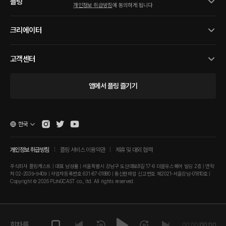
플링
개인정보 취급방침
에 동의하게 됩니다
크리에이터
고객센터
앱에서 플링 즐기기
한국
개인정보 취급방침
플링 서비스 이용약관
제휴 및 대외 협력
주식회사 플링캐스트 | 대표 남성률 | 서울특별시 강남구 도산대로8길 17-6 더블유스퀘어 빌딩 2층 | 연락
처 02-2039-9409 | 사업자등록번호 631-87-01880 | 통신판매업 신고번호 제2021-서울강남-01810호 |
Copyright © 2026 PLINGCAST co., ltd. All rights reserved.
회차를 재
00:00
/
00:00