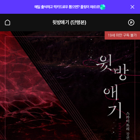
매일 출석하고 럭키드로우 뽑으면? 플링이 와르르!
윗방애기 (단행본)