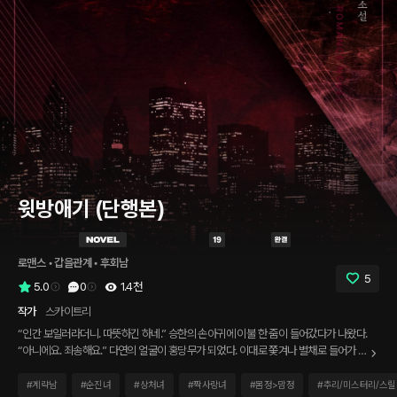
윗방애기 (단행본)
로맨스
 • 
갑을관계
 • 
후회남
5
5.0
0
1.4천
작가
스카이트리
“인간 보일러라더니. 따뜻하긴 하네.” 승한의 손아귀에 이불 한 줌이 들어갔다가 나왔다.
“아니에요. 죄송해요.” 다연의 얼굴이 홍당무가 되었다. 이대로 쫓겨나 별채로 들어가 숨
고 싶었다. “뭐해. 빨리 데워야지.” 그가 침대 위로 주저앉았다. 다연은 엉덩이 걸음으로
슬슬 뒤로 갔다. 비참한 심정이 되어 가슴이 무너질 것 같았다. “벗어 봐. 알몸으로 데워
#
계략남
#
순진녀
#
상처녀
#
짝사랑녀
#
몸정>맘정
#
추리/미스터리/스릴