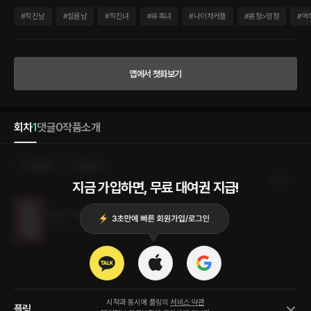
지가 참 맛있네요.” 그리고 식당에서. “네 입으로 말해 봐. 어디를 어떻게 해 줬으면 좋겠
는지.” 상상은 현실이 되고, 그녀를 거칠게 다루는 손길에 아래는 마를 날이 없다.
#
직진남
#
절륜남
#
직진녀
#
유혹녀
#
나이차커플
#
몸정>맘정
#
역
앱에서 첫화보기
회차
1
댓글
0
작품소개
선물하기
카트담기
최신순
지금 가입하면, 무료 대여권 지급!
은밀한 상상은 현실이 된다
1.7MB
•
2024.01.15
시작과 동시에 플링의
서비스 약관
플링