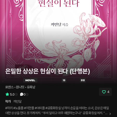
은밀한 상상은 현실이 된다 (단행본)
로맨스
 • 
원나잇
 • 
유혹남
4
5.0
0
작가
까만달
#자위 #노출플 #치한플 #야외플 #공중화장실 남자의 손길을 바라는 소녀, 은상은 매일
야한 상상을 한다. 옷가게에서. “쑤셔 달라고 아주 애원하는구나.” 공중 화장실에서. “보