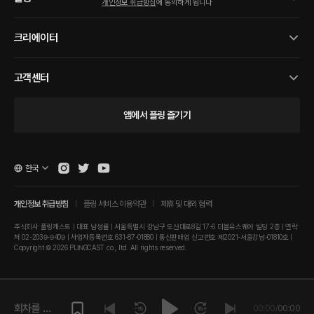
개인정보 취급방침
에 동의하게 됩니다
크리에이터
고객센터
앱에서 플링 즐기기
한국
개인정보 취급방침
플링 서비스 이용약관
제휴 및 대외 협력
주식회사 플링캐스트 | 대표 남성률 | 서울특별시 강남구 도산대로8길 17-6 더블유스퀘어 빌딩 2층 | 연락
처 02-2039-9409 | 사업자등록번호 631-87-01880 | 통신판매업 신고번호 제2021-서울강남-01810호 |
Copyright © 2026 PLINGCAST co., ltd. All rights reserved.
회차를 재
00:00
/
00:00