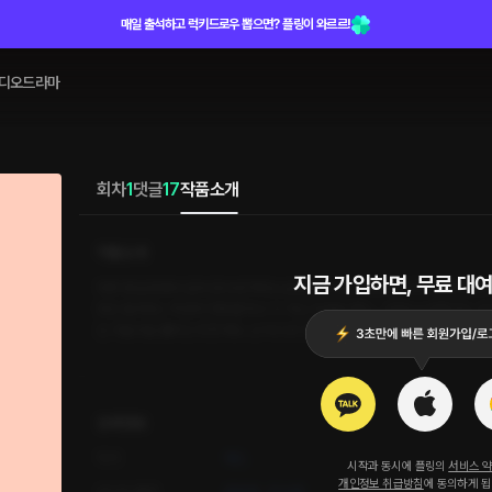
매일 출석하고 럭키드로우 뽑으면? 플링이 와르르!
디오드라마
회차
1
댓글
17
작품소개
작품소개
지금 가입하면, 무료 대여
하루 종일 컴퓨터 앞에 앉아 번역하는 삶을 살다 보니 무료하고 무기력해져갔다. 난
찾은 필라테스 학원에 전화를 하고 1:1 레슨 등록을 했다. 그런데 수업해 주는 강
는 아슬아슬 줄타는 듯한 태도. 난 속으로 생각했다. '설마 이거 플러팅이야?'
상세정보
작가
예스
시작과 동시에 플링의
서비스 
개인정보 취급방침
에 동의하게 