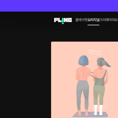
플레이챗
오리지널
크리에이터
오