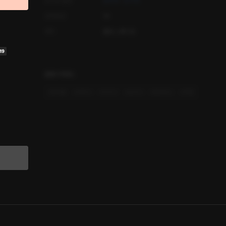
오디오 출연
문유정
김수영
공개등급
19
제작
플링 스튜디오
관련 키워드
#
현대물
#
계략녀
#
직진녀
#
순진녀
#
필라테스
#
백합