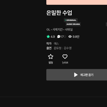
은밀한 수업
GL
 • 
사제지간
 • 
샤워실
4.9
17
9.8만
작가
예스
출연
문유정
김수영
별점
1,464
예고편 듣기