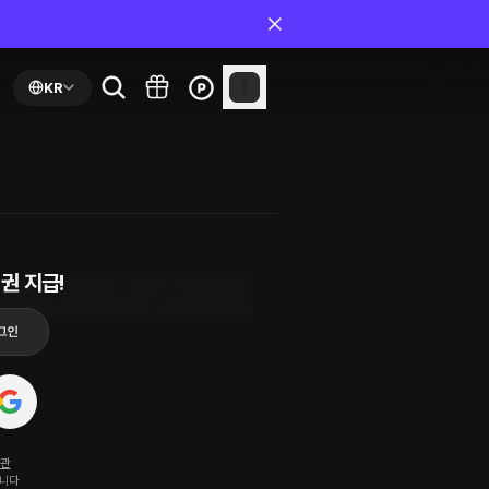
KR
권 지급!
 일 하기 위해 태어난 기계인가...? 곧장 검색해서
사의 행동이 은근히 신경 쓰였다. 선을 넘을 듯 안 넘
약관
됩니다