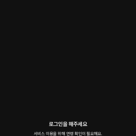
이상성욕
롤플레잉
 • 
패티쉬
 • 
주종관계
23
5.0
3
2.7천
평범한 취향으로는 만족할 수 없는 당신을 위한 공간. 쉽게 말할 수 없었던 욕망과 남들
과는 다른 이상성욕, 그리고 깊게 숨겨둔 판타지를 거리낌 없이 펼칠 수 있는 장소.
#
옴니버스
#
판타지
#
납치
#
복수
#
금단의관계
#
섹스파트너
#
인큐
시우xiu
팔로우
팔로워 545명
로그인을 해주세요
예고편 듣기
서비스 이용을 위해 연령 확인이 필요해요.
