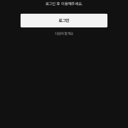
로그인 후 이용해주세요.
회차
1
댓글
3
작품소개
로그인
인기순
최신순
다음에 할게요
지금 가입하면, 무료 대여권 지급!
로그인 하고 댓글을 남겨보세요
친해
3달 전
시우님 광공은 못 참죠♡ 여러번 잘 들을게요❤️‍🔥 게다가 사진도 센스보세요……. 
진짜 예뻐요 예뻐❤️ 취향이 생각보다 하드한건지 그냥 시우님이 취향인건지♡
♡♡
하드하고 거친 집착광공
시작과 동시에 플링의
서비스 약관
1
1
신고
개인정보 취급방침
에 동의하게 됩니다
오라라
3달 전
뭐예요 저 이런 장르는 처음인데 좋네요💗 사운드도 그렇고 너무 좋잖아요😭
😭😭 다 좋지만 섹시하고 야해서 더 좋아요 이대로 끝내지 않았으면 좋겠어요 
(기절🫠 계속 계속 듣고 싶어요 얀데레물 확신의 내 취향❤️‍🔥❤️‍🔥