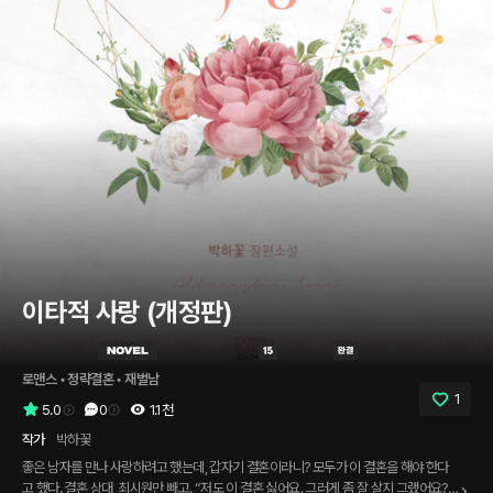
이타적 사랑 (개정판)
로맨스
 • 
정략결혼
 • 
재벌남
1
5.0
0
1.1천
작가
박하꽃
좋은 남자를 만나 사랑하려고 했는데, 갑자기 결혼이라니? 모두가 이 결혼을 해야 한다
고 했다. 결혼 상대, 최시원만 빼고. “저도 이 결혼 싫어요. 그러게 좀 잘 살지 그랬어요?”