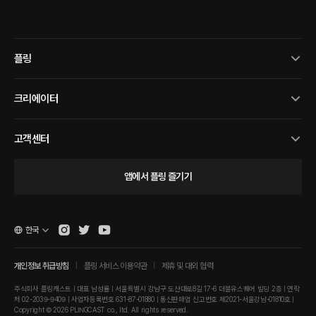
플링
크리에이터
고객센터
앱에서 플링 즐기기
한국
개인정보 취급방침
플링 서비스 이용약관
제휴 및 대외 협력
주식회사 플링캐스트 | 대표 남성률 | 서울특별시 강남구 도산대로8길 17-6 더블유스퀘어 빌딩 2층 | 연락
처 02-2039-9409 | 사업자등록번호 631-87-01880 | 통신판매업 신고번호 제2021-서울강남-01810호 |
Copyright © 2026 PLINGCAST co., ltd. All rights reserved.