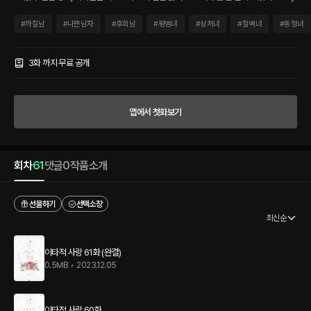
문영은 각종 스캔들에 휘말렸던 시원과의 결혼을 피하려 하지만, 결국 ‘은혜 갚기’라는
명목하에 결혼을 받아들이고 만다. “이렇게 도발하면 오늘 끝을 봐야 해.” “꼭 끝을 봐야
#
까칠남
#
나쁜남자
#
후회남
#
평범녀
#
상처녀
#
철벽녀
#
동정녀
해요? 조금 하다 말면 안 돼요?” “조금 하다가 만다고? 누구 약 올려?” 시원은 순수한 그
녀에게 답지 않게 조심스러워지고. 문영은 선입견과 다른 그의 모습에 조금씩 끌리기 시
작하는데. “……너 도대체 무슨 짓을 하고 다닌 거야?” “읏, 학습의 효과일 뿐이에요.”
3화 까지 무료 공개
“요즘 왜 이래? 아주 손만 대면 줄줄이야.” 사랑해 본 적 없었던 여자와 이기적이었던 남
자의 티키타카 핑퐁 로맨스.
앱에서 첫화보기
회차
61
댓글
0
작품소개
선물하기
선택소장
최신순
이타적 사랑 61화 (완결)
0.5MB
•
2023.12.05
이타적 사랑 60화