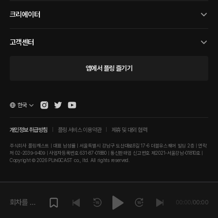
크리에이터
고객센터
앱에서 플링 즐기기
한국
개인정보 취급방침
플링 서비스 이용약관
제휴 및 대외 협력
주식회사 플링캐스트 | 대표 남성률 | 서울특별시 강남구 도산대로8길 17-6 더블유스퀘어 빌딩 2층 | 연락
처 02-2039-9409 | 사업자등록번호 631-87-01880 | 통신판매업 신고번호 제2021-서울강남-01810호 |
Copyright © 2026 PLINGCAST co., ltd. All rights reserved.
회차를 재
00:00
/
00:00
생해주세