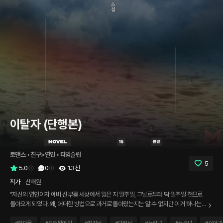
이탈자 (단행본)
로맨스
 • 
친구>연인
 • 
타임슬립
5
5.0
0
1.3천
작가
신해원
"자신의 연인이자 예비 신부를 세상에서 잃은 지 일주일, 그날로부터 딱 일주일 전으로
돌아오게 되었다. 왜, 어떠한 방법으로 과거로 돌아왔는지는 알 수 없지만 이거 하나는
확실하다. 박은서를, 내 미래를 지키기 위해 과거를 바꿔야 한다. “다신…… 다시는 그렇
게 보내지 않을 거야.” 그녀를 잃었다는 무력감, 그리고 과거로 왔다는 기묘함 등 혼란스