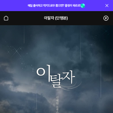
매일 출석하고 럭키드로우 뽑으면? 플링이 와르르!
이탈자 (단행본)