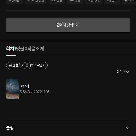
#
현대물
#
오래된연인
#
직진남
#
다정남
#
능력녀
#
능글녀
#
이야기
러움을 애써 숨겨 보려고 하지만 눈치가 빠른 은서에게 들켜 버리고 마는데. “하상유. 왜
그래? 병원에서 안 좋은 일이라도 있었어?” “……괜찮아.” 그리고 마침내 다가온 오전 3
시 22분. 은서가 사고를 당하게 될 그날의 새벽. 운명의 길을 벗어난 이탈자는 또 다른
세계의 끝으로 걸어갈 수 있을 것인가. “같은 실수를 반복하지 않을 거야. 정말로……. 이
앱에서 첫화보기
번에는 어떻게든 지켜 줄게.”
회차
1
댓글
0
작품소개
선물하기
카트담기
최신순
이탈자
5.6MB
•
2022.12.16
플링