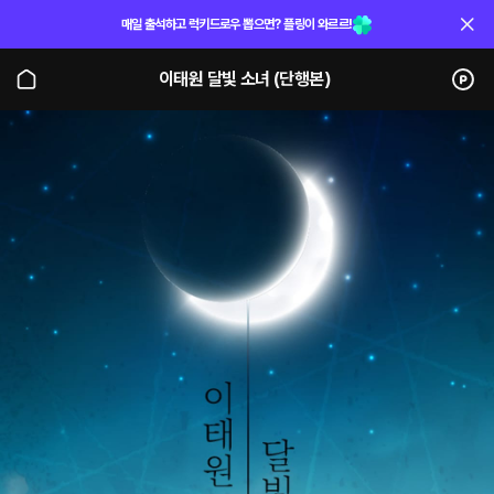
매일 출석하고 럭키드로우 뽑으면? 플링이 와르르!
이태원 달빛 소녀 (단행본)