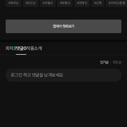
돌아다니며 전전긍긍 생활하던 무명배우 만년 ‘미운 오리 새끼’ 임서아. 그런 내가 지금
#
후회남
#
조신남
#
우월녀
#
엉뚱녀
#
연예인
#
신파
#
외국인/혼혈
이렇게 새하얀 웨딩드레스를 입고 결혼을 앞두고 있다. 결혼. 결혼이라니…. 나는 평생
결혼 같은 건 못할 줄 알았는데. 그런 단어는 내 인생 사전에 없는 단어라고만 생각하고
단념했는데 말이야. ‘미운 오리 새끼’가 정말로 새하얀 ‘백조’가 되었다. 거울 속에 비친
백조가 옆에 있는 왕자님의 손을 꼭 잡았다. 고마워요. 나를 구해주어서… 당신은 내 인
앱에서 첫화보기
생을 구해주었어요.
회차
3
댓글
0
작품소개
인기순
최신순
로그인 하고 댓글을 남겨보세요