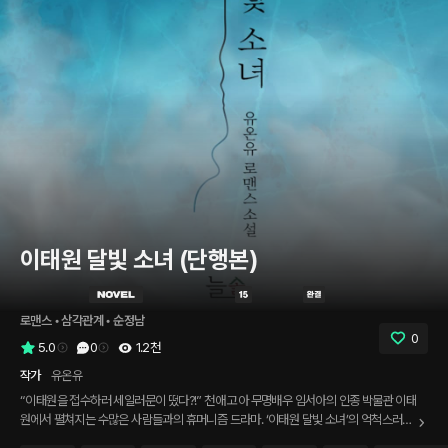
이태원 달빛 소녀 (단행본)
로맨스
 • 
삼각관계
 • 
순정남
0
5.0
0
1.2천
작가
유온유
“이태원을 접수하러 세일러문이 떴다?!” 천애 고아 무명배우 임서아의 인종 박물관 이태
원에서 펼쳐지는 수많은 사람들과의 휴머니즘 드라마. ‘이태원 달빛 소녀’의 억척스러운
사랑과 꿈을 향한 좌충우돌 성장기! *** 불과 1년 조금 전만 해도 고시원 이곳저곳을 떠