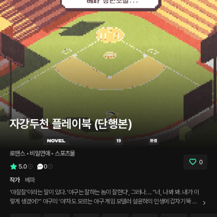
자강두천 플레이북 (단행본)
로맨스
 • 
비밀연애
 • 
스포츠물
0
5.0
0
작가
베파
‘야잘잘’이라는 말이 있다. ‘야구는 잘하는 놈이 잘한다’, 그러나…. “너, 나 봐 봐. 내가 이
렇게 생겼어?” 야구의 ‘야’자도 모르는 야구 게임 모델러 설윤하의 인생에 갑자기 뚝 떨
어진 의문의 미남 장도준. 그에게 ‘야잘잘’이란 ‘야구는 잘생긴 놈이 잘한다’인 것 같다.