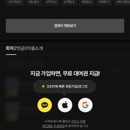
야구 실력은 리그 톱클래스지만 예의범절은 다소 부족한 이 남자의 요구는 끝이 없고 같
#
사차원남
#
능글남
#
직진남
#
까칠녀
#
털털녀
#
엉뚱녀
#
라이벌/
은 수정을 반복하던 윤하는 결국 마우스를 던지고 마는데. “너 게임 좀 하냐? 이기면 진
짜 확실히 고쳐 줄게.” 그렇게 시작된 자존심 강한 두 천재의 세기의 대결! “그럼 온 김에
끝나고 얼굴이나 보고 가.” “너. 떼인 돈. 내가 받아다 준다고.” “제가 장도준 선수 우승시
켜 줄게요.” 그런데 영 이상하다. 이기면 이긴 대로, 지면 진 대로 끝날 인연인 줄로만 알
앱에서 첫화보기
았는데 자꾸 얽힐 일이 생긴다.
회차
2
댓글
0
작품소개
선물하기
선택소장
최신순
지금 가입하면, 무료 대여권 지급!
자강두천 플레이북 2권 (완결)
2.4MB
•
2023.12.28
자강두천 플레이북 1권
2.4MB
•
2023.12.28
시작과 동시에 플링의
서비스 약관
개인정보 취급방침
에 동의하게 됩니다