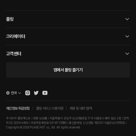
플링
크리에이터
고객센터
앱에서 플링 즐기기
한국
개인정보 취급방침
플링 서비스 이용약관
제휴 및 대외 협력
주식회사 플링캐스트 | 대표 남성률 | 서울특별시 강남구 도산대로8길 17-6 더블유스퀘어 빌딩 2층 | 연락
처 02-2039-9409 | 사업자등록번호 631-87-01880 | 통신판매업 신고번호 제2021-서울강남-01810호 |
Copyright © 2026 PLINGCAST co., ltd. All rights reserved.