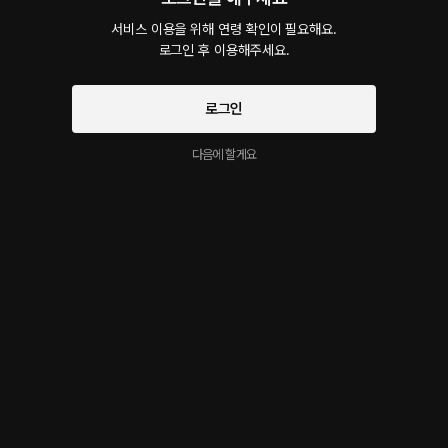
서비스 이용을 위해 연령 확인이 필요해요.

로그인 후 이용해주세요.
시작과 동시에 플링의
서비스 약관
로그인
이 크리에이터의 다른 작품
개인정보 취급방침
에 동의하게 됩니다
더보기
다음에 할게요
같이 한잔 하실래요??
달달한 녹음
BL 커플
롤플레잉 • 모텔 • 복수
롤플레잉 • 모텔 • 남사친
롤플레잉 • 집 • bl
롤플레잉 작품을 만나보세요!
승후 미리듣기
은밀한 성향 이야기
롤플 미리보기
비상계단
신혼 분위기