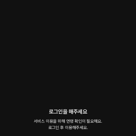
회차
18
댓글
0
작품소개
선물하기
선택소장
최신순
지금 가입하면, 무료 대여권 지급!
누나.. 화 안 낼게.. 미안해..
무료
1분
•
2026.07.23
*1분 프리뷰입니다. 풀버전은 [여 공 남 수] 앨범에 있습니다.
비몽사몽 눈뜨자마자
시작과 동시에 플링의
서비스 약관
무료
1분
•
2026.07.02
개인정보 취급방침
에 동의하게 됩니다
*1분 프리뷰입니다. 풀버전은 [리틀] 앨범에 있습니다.
로그인을 해주세요
역으로 따이는 멍멍이
서비스 이용을 위해 연령 확인이 필요해요.

무료
1분
•
2026.06.25
로그인 후 이용해주세요.