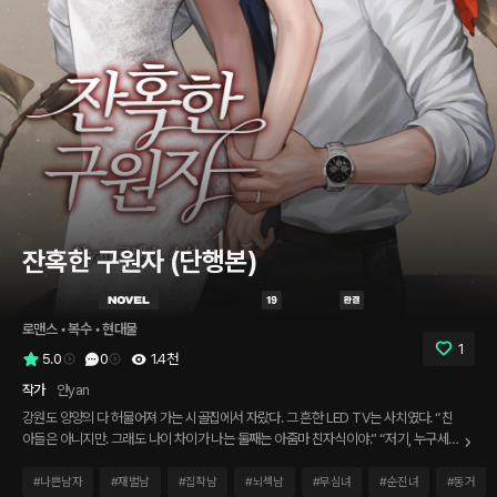
잔혹한 구원자 (단행본)
로맨스
 • 
복수
 • 
현대물
1
5.0
0
1.4천
작가
얀yan
강원도 양양의 다 허물어져 가는 시골집에서 자랐다. 그 흔한 LED TV는 사치였다. “친
아들은 아니지만. 그래도 나이 차이가 나는 둘째는 아줌마 친자식이야.” “저기, 누구세
요?” 연아는 명치끝에서부터 힘을 끌어 올렸다. “넌?” “전…… 전 이연아라고…… 오늘
부터 이곳에서 살게 된…….” “넌 뭐냐고.” 연아는 소름이 끼쳐 비명을 질렀다. “네가 뭔
#
나쁜남자
#
재벌남
#
집착남
#
뇌섹남
#
무심녀
#
순진녀
#
동거