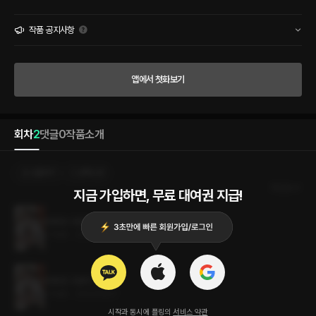
데 여기 있는 거야.” “누가 여기 쓰라고 했는지 묻잖아.” 남자의 눈동자는 분명 갈색인데
빨갛다는 기이한 착각이 들었다. 연아는 숨을 쉴 수가 없었다.
작품 공지사항
앱에서 첫화보기
회차
2
댓글
0
작품소개
선물하기
선택소장
최신순
지금 가입하면, 무료 대여권 지급!
잔혹한 구원자 2권 (완결)
1.7MB
•
2023.09.21
잔혹한 구원자 1권
1.7MB
•
2023.09.21
시작과 동시에 플링의
서비스 약관