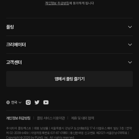
개인정보 취급방침
에 동의하게 됩니다
플링
크리에이터
고객센터
앱에서 플링 즐기기
한국
개인정보 취급방침
플링 서비스 이용약관
제휴 및 대외 협력
주식회사 플링캐스트 | 대표 남성률 | 서울특별시 강남구 도산대로8길 17-6 더블유스퀘어 빌딩 3층 | 연락
처 02-2038-9409 | 사업자등록번호 631-87-01880 | 통신판매업 신고번호 제2021-서울강남-01810호 |
Copyright © 2026 by PLING, Inc. All rights reserved.