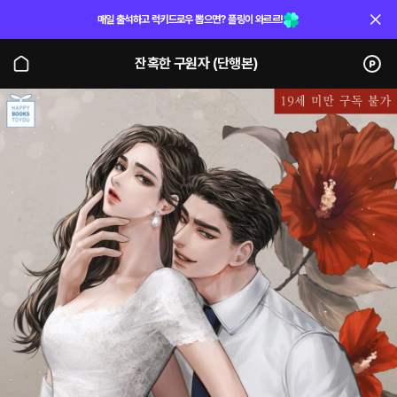
매일 출석하고 럭키드로우 뽑으면? 플링이 와르르!
잔혹한 구원자 (단행본)