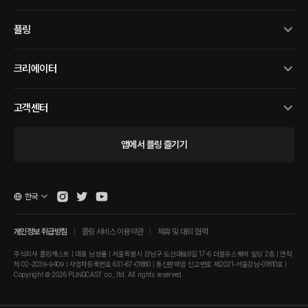
플링
크리에이터
고객센터
앱에서 플링 즐기기
한국
개인정보 취급방침
플링 서비스 이용약관
제휴 및 대외 협력
주식회사 플링캐스트 | 대표 남성률 | 서울특별시 강남구 도산대로8길 17-6 더블유스퀘어 빌딩 2층 | 연락
처 02-2039-9409 | 사업자등록번호 631-87-01880 | 통신판매업 신고번호 제2021-서울강남-01810호 |
Copyright © 2026 PLINGCAST co., ltd. All rights reserved.