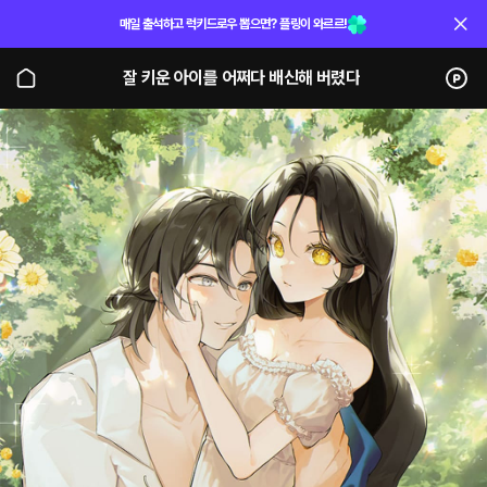
매일 출석하고 럭키드로우 뽑으면? 플링이 와르르!
잘 키운 아이를 어쩌다 배신해 버렸다