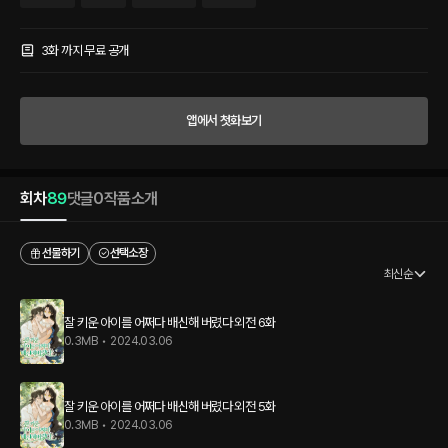
어린 생물의 의견은 때때로 묵살되기도 하는 법이다. 용은 반항하는 아이를 안아 들고 집
으로 향했다. **** 그랬던 적도 있더랬지. 용은 저도 모르게 첫 만남을 회상하며 눈앞의
남자를 바라보았다. “살아있었네요.” 남자가 웃었다. 즐거워서 짓는 미소는 아니었다.
3화 까지 무료 공개
“죽은 줄 알았는데.” “어쩌다 그렇게 생각했어?” “그냥, 그렇게 들었으니까.” 대체 누가
그런 말을 했단 말인가. 용은 드물게 당황하며 피치 못했던 잠수를 설명하려고 했다. “저
일하러 가야 하는데.” “…….” “더 할 말 없으면 나가줄래요?” 그러나 남자는 기회를 주지
앱에서 첫화보기
않았다. 귀찮음이 만연한 미소, 불청객을 내쫓듯 성가신 축객령. 8년 후의 만남, 저를 볼
때마다 환하게 미소 짓던 아이는 이제 없었다.
회차
89
댓글
0
작품소개
선물하기
선택소장
최신순
잘 키운 아이를 어쩌다 배신해 버렸다 외전 6화
0.3MB
•
2024.03.06
잘 키운 아이를 어쩌다 배신해 버렸다 외전 5화
0.3MB
•
2024.03.06