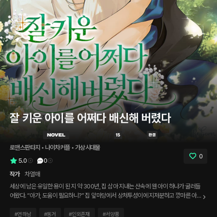
잘 키운 아이를 어쩌다 배신해 버렸다
로맨스판타지
 • 
나이차커플
 • 
가상시대물
0
5.0
0
작가
차열매
세상에 남은 유일한 용이 된 지 약 300년, 집 삼아 지내는 산속에 웬 아이 하나가 굴러들
어왔다. “아가, 도움이 필요하니?” 집 앞마당에서 상처투성이에 지저분하고 깡마른 아이
를 발견한 어른 용이 해야 할 일은 아주 간단했다. “보살펴 줄게.” “뭐, 이거 놔!!” “아프게
하지 않을게.” “싫어, 싫다고!” 성체는 어린 생물을 보호할 책임이 있고, 생존에 있어서
#
연하남
#
동거
#
인외존재
#
서양풍