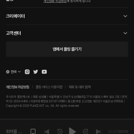
개인정보 취급방침
에 동의하게 됩니다
크리에이터
고객센터
앱에서 플링 즐기기
한국
개인정보 취급방침
플링 서비스 이용약관
제휴 및 대외 협력
주식회사 플링캐스트 | 대표 남성률 | 서울특별시 강남구 도산대로8길 17-6 더블유스퀘어 빌딩 2층 | 연락
처 02-2039-9409 | 사업자등록번호 631-87-01880 | 통신판매업 신고번호 제2021-서울강남-01810호 |
Copyright © 2026 PLINGCAST co., ltd. All rights reserved.
회차를 재
00:00
/
00:00