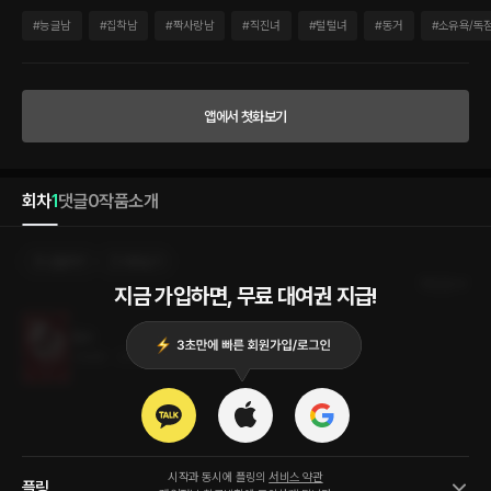
어.” 재훈은 울상이 된 서주를 바라보며 생각에 잠겼다. “우리, 이제 이틀에 한 번만 해.”
그러고 보니 최근 서주를 제때 재운 적이 없었다. 티브이를 보고 있는 서주의 뒤통수를
#
능글남
#
집착남
#
짝사랑남
#
직진녀
#
털털녀
#
동거
#
소유욕/독
보면 그대로 뒤에서 안고 싶고 씻고 나온 서주를 보면 그대로 침대에 눕혀 박고 싶었다.
배려가 부족했다는 죄책감에, 재훈은 나름 반성하는 어투로 말했다. “이제 초저녁에만
할게. 밤에는 조용히 잠만 잘게.” 그래. 이 정도면 많이 수용한 거였다. “그럼 당장 해야겠
다. 지금, 초저녁이잖아.”
앱에서 첫화보기
회차
1
댓글
0
작품소개
선물하기
카트담기
최신순
지금 가입하면, 무료 대여권 지급!
절교
1.5MB
•
2023.08.02
시작과 동시에 플링의
서비스 약관
플링