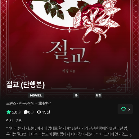
절교 (단행본)
로맨스
 • 
친구>연인
 • 
대형견남
5
5.0
0
1.5천
작가
키핑
“기다리는 거 지쳤어. 이제 내 맘대로 할 거야.” 십년지기의 단단한 품에 안겼던 그날 밤,
우리는 절교했다. 이후 그는 고삐 풀린 망아지, 아니 강아지였다. * “나 도저히 안 되겠