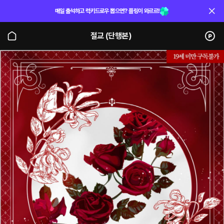
매일 출석하고 럭키드로우 뽑으면? 플링이 와르르!
절교 (단행본)