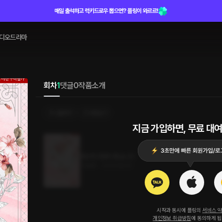
매일 출석하고 럭키드로우 뽑으면? 플링이 와르르!
디오드라마
회차
1
댓글
0
작품소개
선물하기
카트담기
지금 가입하면, 무료 대여
젖당한 연애가 좆습니다
1.6MB
•
2023.08.02
시작과 동시에 플링의
서비스 
개인정보 취급방침
에 동의하게 