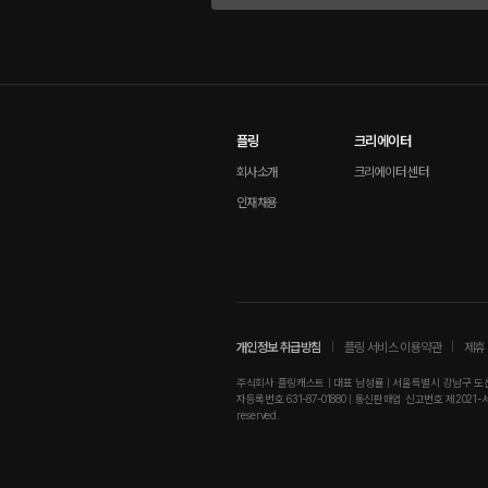
플링
크리에이터
회사소개
크리에이터 센터
인재채용
개인정보 취급방침
플링 서비스 이용약관
제휴 
주식회사 플링캐스트 | 대표 남성률 | 서울특별시 강남구 도산대로
자등록번호 631-87-01880 | 통신판매업 신고번호 제2021-서울강남-01
reserved.