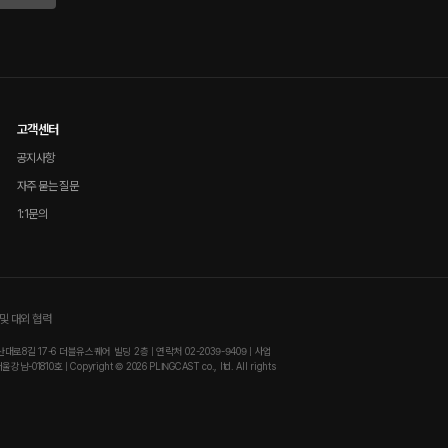
고객센터
공지사항
자주 묻는 질문
1:1문의
및 대외 협력
8길 17-6 더블유스퀘어 빌딩 2층 | 연락처 02-2039-9409 | 사업
810호 | Copyright © 2026 PLINGCAST co., ltd. All rights