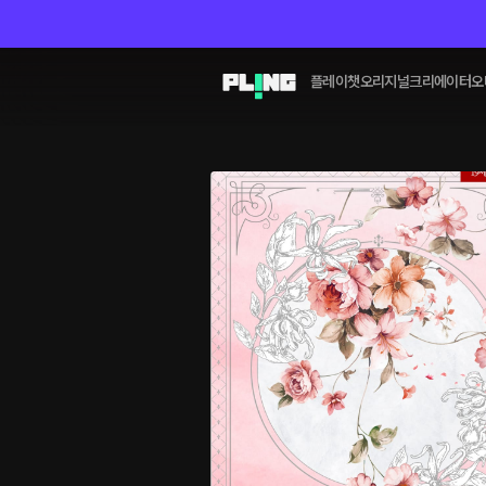
플레이챗
오리지널
크리에이터
오