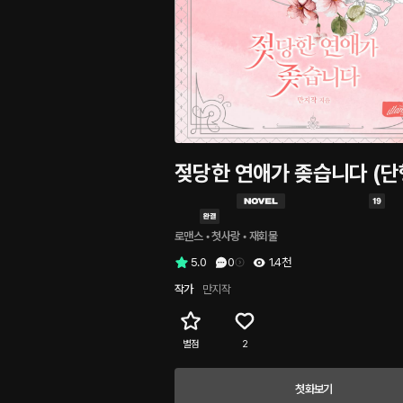
젖당한 연애가 좆습니다 (단
로맨스
 • 
첫사랑
 • 
재회물
5.0
0
1.4천
작가
만지작
별점
2
첫화보기