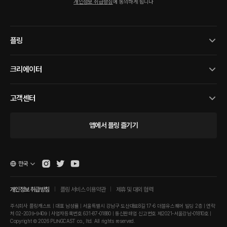
개인정보 취급방침
에 동의하게 됩니다
플링
크리에이터
고객센터
앱에서 플링 즐기기
한국
개인정보 취급방침
플링 서비스 이용약관
제휴 및 대외 협력
주식회사 플링캐스트 | 대표 남성률 | 서울특별시 강남구 도산대로8길 17-6 더블유스퀘어 빌딩 2층 | 연락
처 02-2039-9409 | 사업자등록번호 631-87-01880 | 통신판매업 신고번호 제2021-서울강남-01810호 |
Copyright © 2026 PLINGCAST co., ltd. All rights reserved.