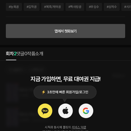
다. 이우진: 이사장인 아버지를 등에 업고 지루한 일상을 때우기 위해 학생들을 괴롭히는
것만이 삶의 즐거움인 성격 나쁜 학생. 같은 반인 영준은 그에게 좋은 놀림감이 된다. 아
#
능욕공
#
집착공
#
복흑/계략공
#
짝사랑공
#
무심수
#
상처수
#
시
버지가 이사장이라는 지위를 이용해 심심풀이로 아이들을 괴롭히던 우진은 고등학교에
입학해서 좋은 먹잇감을 발견한다. 그것은 바로 전교 1등으로 입학한 강영준. 처음부터
마음에 들지 않는다는 이유로 시작된 괴롭힘은 영준의 예민한 부분인 어머니에 관한 소
문을 퍼트리면서 또 다른 양상으로 흐른다. 어떤 폭력에도 무관심으로 일관하던 영준은
앱에서 첫화보기
어느 날 체육관으로 우진을 불러 잔인하게 덮친 뒤 유학을 떠나버린다. 그 사건으로 우진
의 정신은 피폐해지고, 결국 긴 시간이 흐른 뒤에야 겨우 일상생활이 가능할 정도로 회복
된다. 하지만 뒤늦게 대학으로 돌아온 우진 앞에, 미국으로 떠난 줄로만 알았던 영준이
교환학생으로 돌아오면서 우진의 일상은 다시 나락으로 떨어지게 되는데…. ※이 작품은
회차
2
댓글
0
작품소개
2001년에 써진 것을 감안해 감상하시기 바랍니다. ※이 책은 작가의 의도에 따라 문장
기호의 사용이 일반적이지 않습니다. 미리보기를 반드시 참고하신 후에 감상하시기 바
랍니다.
선물하기
선택소장
최신순
지금 가입하면, 무료 대여권 지급!
제로섬 게임 2권 (완결)
3.9MB
•
2024.03.21
제로섬 게임 1권
3.8MB
•
2024.03.21
시작과 동시에 플링의
서비스 약관