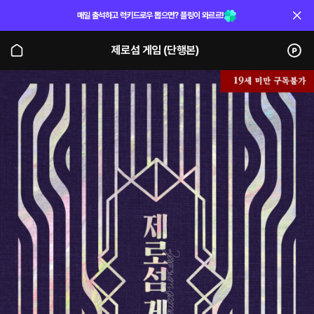
매일 출석하고 럭키드로우 뽑으면? 플링이 와르르!
제로섬 게임 (단행본)