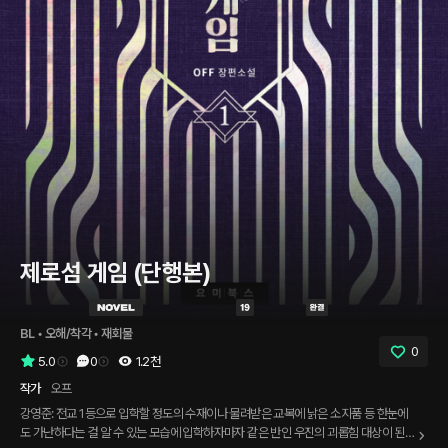
제로섬 게임 (단행본)
BL
 • 
오해/착각
 • 
재회물
0
5.0
0
1.2천
작가
오프
강영준: 전교 1등으로 입학할 정도의 수재이나 물려받은 교복에 낡은 소지품 등 한눈에
도 가난하다는 걸 알 수 있는 모습에 입학하자마자 같은 반인 우진의 괴롭힘 대상이 된