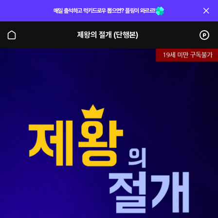
매일 출석하고 럭키드로우 뽑으면? 플링이 와르르!
제왕의 절개 (단행본)