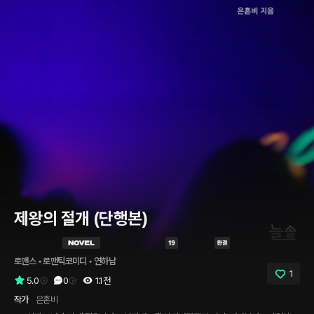
제왕의 절개 (단행본)
로맨스
 • 
로맨틱코미디
 • 
연하남
1
5.0
0
1.1천
작가
은혼비