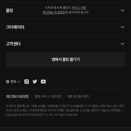
시작과 동시에 플링의
서비스 약관
플링
개인정보 취급방침
에 동의하게 됩니다
크리에이터
고객센터
앱에서 플링 즐기기
한국
개인정보 취급방침
플링 서비스 이용약관
제휴 및 대외 협력
주식회사 플링캐스트 | 대표 남성률 | 서울특별시 강남구 도산대로8길 17-6 더블유스퀘어 빌딩 2층 | 연락
처 02-2039-9409 | 사업자등록번호 631-87-01880 | 통신판매업 신고번호 제2021-서울강남-01810호 |
Copyright © 2026 PLINGCAST co., ltd. All rights reserved.