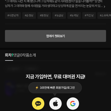
“그 여자도 나간 지 꽤 됐으니까 그 남자애도 같이 사라졌겠지? 슬슬 나가볼까?” 당연히
남자가 그 여자와 함께 사라졌을 거라 생각하고 당당하게 문을 연 서리는 눈앞에 서 있는
제왕의 모습에 우두망찰했다. 서리의 계획을 눈치 챘다는 듯 제왕은 그녀를 내려다보며
짓궂게 웃고 있었다. “더러워?” “…….” “내가 더러워?” “난 그런 말 한 기억이 없는데
#
나쁜남자
#
순정남
#
동정남
#
능글남
#
능력남
#
직진남
#
소유욕/
요?” “기억에 없다?” 제왕은 기가 막힌다는 듯 코웃음을 쳤다. “그쪽이 더럽다는 게 아
니라, 그쪽 침이 더럽다는 거였는데.” “어쨌든 더럽다는 거잖아!” 제왕의 외침에 서리는
속이 부글부글 끓었다. 제왕의 얼굴을 마주보기 위해서 서리는 고개를 뒤로 젖혀야만 했
다. ‘키는 욜라 크네. 백팔심사? 백팔십육? 싸가지를 말아먹고 키만 키웠나!’ 전혀 동요 없
앱에서 첫화보기
는 서리의 담담한 눈을 바라보던 제왕은 순간 침을 꿀꺽 삼키고 말았다. 립스틱이 다 지
워진 서리의 입술이 메말라 보였다. 그런데 왜 그 입술을 자신의 입술로 촉촉하게 적셔
놓고 싶은 충동이 드는 건지 알 수가 없었다. “난 내 침도 더러운데, 그쪽은 자신의 침에
도 엄청난 프라이드를 갖고 있나 보죠? 그게 그렇게 억울하면 나한테도 그 프라이드 높
회차
1
댓글
0
작품소개
은 침을 바르던가! 침 좀 발렸다고 썩어 문드러지진 않을 테니, 그러고 싶으면 그러던가!
정말 별것도 아닌 거 가지고 치사하게……, 읍!”
선물하기
카트담기
최신순
지금 가입하면, 무료 대여권 지급!
제왕의 절개
5.0MB
•
2023.04.25