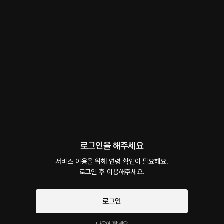
회차
4
댓글
2
작품소개
선물하기
선택소장
최신순
지금 가입하면, 무료 대여권 지급!
젠틀한 개새끼 - 4화
32플링
19분
•
2026.06.20
젠틀한 개새끼 4
젠틀한 개새끼 - 3화
로그인을 해주세요
시작과 동시에 플링의
서비스 약관
무료
16분
•
2026.06.10
개인정보 취급방침
에 동의하게 됩니다
서비스 이용을 위해 연령 확인이 필요해요.

젠틀한 개새끼 3
로그인 후 이용해주세요.
젠틀한 개새끼 - 2화
로그인
무료
8분
•
2026.06.03