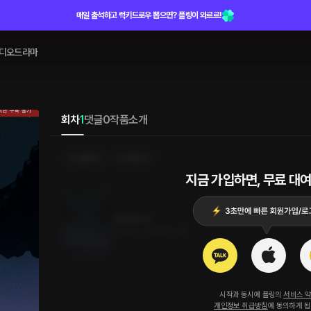
매일 출석하고 럭키드로우 뽑으면? 플링이 와르르!
디오드라마
회차
1
댓글
0
작품소개
선물하기
카트담기
지금 가입하면, 무료 대여
조종하는 끈
3.5MB
•
2024.03.28
시작과 동시에 플링의
서비스 
개인정보 취급방침
에 동의하게 