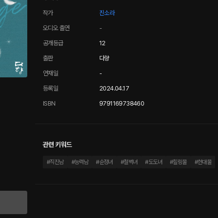
작가
진소라
오디오 출연
-
공개등급
12
출판
다향
연재일
-
등록일
2024.04.17
ISBN
9791169738460
관련 키워드
#
직진남
#
능력남
#
순정녀
#
철벽녀
#
도도녀
#
힐링물
#
현대물