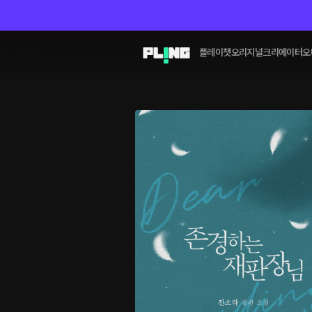
플레이챗
오리지널
크리에이터
오