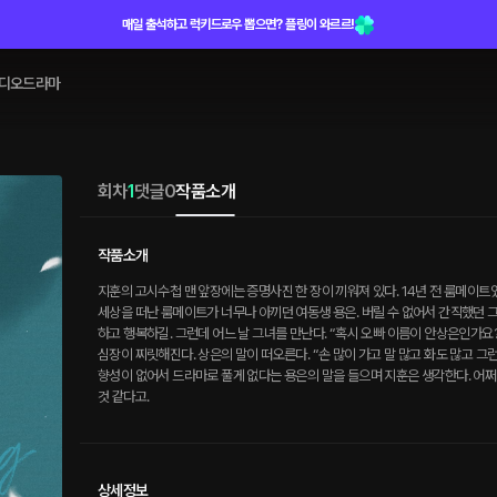
매일 출석하고 럭키드로우 뽑으면? 플링이 와르르!
디오드라마
회차
1
댓글
0
작품소개
작품소개
지훈의 고시수첩 맨 앞장에는 증명사진 한 장이 끼워져 있다. 14년 전 룸메이트
세상을 떠난 룸메이트가 너무나 아끼던 여동생 용은. 버릴 수 없어서 간직했던 그
하고 행복하길. 그런데 어느 날 그녀를 만난다. “혹시 오빠 이름이 안상은인가요
심장이 찌릿해진다. 상은의 말이 떠오른다. “손 많이 가고 말 많고 화도 많고 그
향성이 없어서 드라마로 풀게 없다는 용은의 말을 들으며 지훈은 생각한다. 어쩌
것 같다고.
상세정보