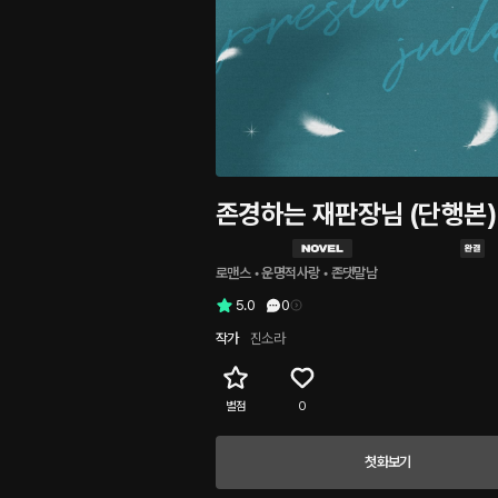
존경하는 재판장님 (단행본)
로맨스
 • 
운명적사랑
 • 
존댓말남
5.0
0
작가
진소라
별점
0
첫화보기