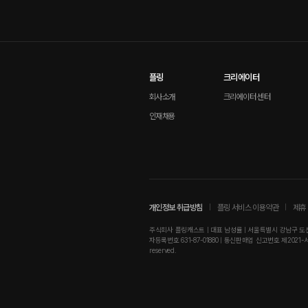
플링
크리에이터
회사소개
크리에이터 센터
인재채용
개인정보 취급방침
플링 서비스 이용약관
제휴 
주식회사 플링캐스트 | 대표 남성률 | 서울특별시 강남구 도산대로
자등록번호 631-87-01880 | 통신판매업 신고번호 제2021-서울강남-01
reserved.