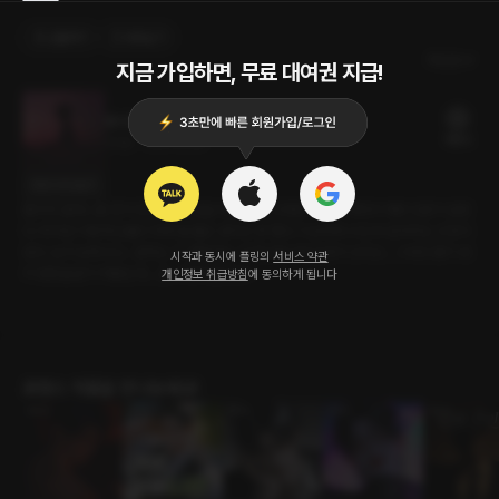
선물하기
카트담기
최신순
지금 가입하면, 무료 대여권 지급!
좋아한다, 좋아하지 않는다
16플링
20분
•
2021.10.29
대사 미리보기
플라워 클래스를 연 지 한 달째. 수업을 매주 따로 신청할 수 있게 해둬서 매번 인원이 달랐
다. 하지만 이렇게 단둘이 하게 될 줄은 생각도 못 했다. 이상하게 수빈 씨 앞에서는 긴장이
된다. 눈치 보게 되고.. 말하는 거, 행동하는 거 하나하나에 신경이 쓰이고... 그러다 용기 내
시작과 동시에 플링의
서비스 약관
서 꽃점을 같이 쳐봤는데... 곧.. 이루어진다고?
개인정보 취급방침
에 동의하게 됩니다
로맨스 작품을 만나보세요!