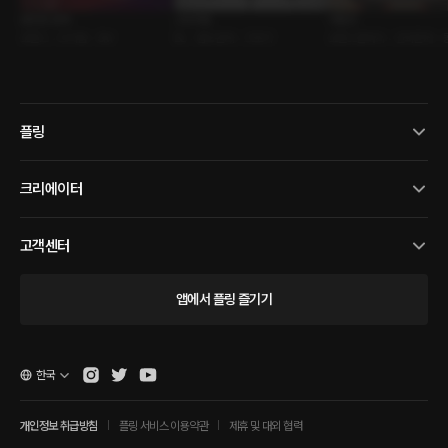
완전한 관계
스타카토
어흥전
로맨스 • 쓰리썸 • SM
BL • 혐오관계 • 크로키
로맨스판타지 • 인외존재 •
플링
크리에이터
고객센터
앱에서 플링 즐기기
한국
개인정보 취급방침
플링 서비스 이용약관
제휴 및 대외 협력