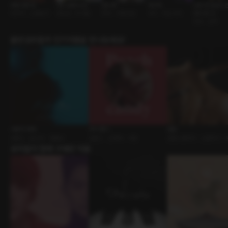
쿠로사와 렌
가드 넘버 나인
천시후
차사혁
인외 주인님의 
야쿠자 • 소통불가
경호원 • 아이돌
부부 • 대형견남
사극 • 저승사자
간이 된 나
인외 • 집착
출연성우들의 인기작품을 만나보세요!
사랑의 부재
피치 캔디
밤참
로맨스 • 원나잇 • 절륜남
로맨스 • 선후배 • 사탕
로맨스판타지 • 신분차이 •
유저들이 함께 구매한 작품