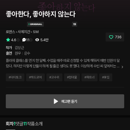
좋아한다, 좋아하지 않는다
로맨스
 • 
사제지간
 • 
SM
736
4.6
11
5.4만
작가
김당근
출연
원우
은수
플라워 클래스를 연 지 한 달째. 수업을 매주 따로 신청할 수 있게 해둬서 매번 인원이 달
랐다. 하지만 이렇게 단둘이 하게 될 줄은 생각도 못 했다. 이상하게 수빈 씨 앞에서는 긴
장이 된다. 눈치 보게 되고.. 말하는 거, 행동하는 거 하나하나에 신경이 쓰이고... 그러다
용기 내서 꽃점을 같이 쳐봤는데... 곧.. 이루어진다고?
#
더티토크
#
하드코어
#
고수위
#
현대물
#
파트너
#
꽃집
예고편 듣기
회차
1
댓글
11
작품소개