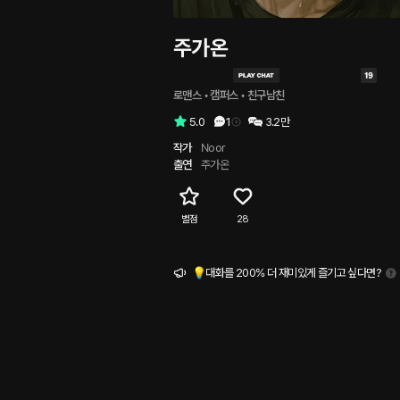
주가온
로맨스
 • 
캠퍼스
 • 
친구남친
5.0
1
3.2만
작가
Noor
출연
주가온
별점
28
💡대화를 200% 더 재미있게 즐기고 싶다면?