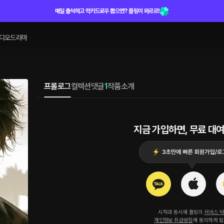
매일 출석하고 럭키드로우 뽑으면? 플링이 와르르!
디오드라마
프롤로그
컬렉션
댓글
1
작품소개
지금 가입하면, 무료 대여
시작과 동시에 플링의
서비스 
개인정보 취급방침
에 동의하게 