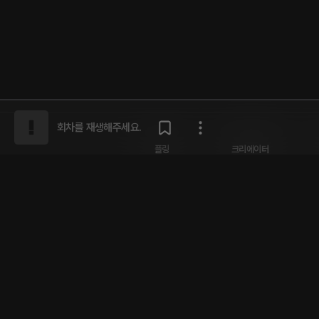
회차를 재생해주세요.
플링
크리에이터
회사소개
크리에이터 센터
인재채용
개인정보 취급방침
플링 서비스 이용약관
제휴 
주식회사 플링캐스트 | 대표 남성률 | 서울특별시 강남구 도산대로
자등록번호 631-87-01880 | 통신판매업 신고번호 제2021-서울강남-01