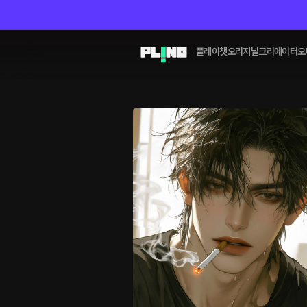
플레이챗
오리지널
크리에이터
오