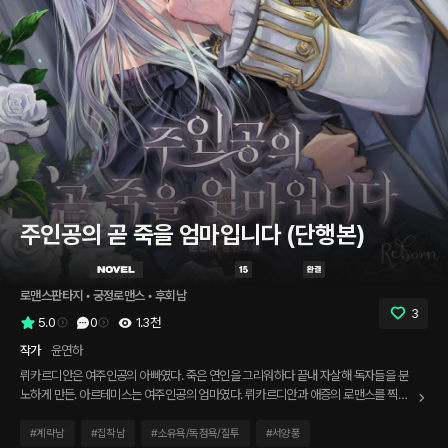
주인공의 곧 죽을 엄마입니다 (단행본)
로맨스판타지
 • 
궁정로맨스
 • 
후회남
3
5.0
0
1.3천
작가
윤연하
뤼카르디안은 여주인공의 아빠였다. 죽은 연인을 그리워하다 끝내 자살해 독자들을 분
노하게 만든. 아르테미스는 여주인공의 엄마였다. 뤼카르디안과 애증의 로맨스를 찍다
주인공을 낳고 죽어버린. 그리고 나는 그 아르테미스가 되어버렸다. “아르테미스 님, 정
신을 놓으시면 안 됩니다. 아기씨 머리가 보여요!” 그것도 주인공을 낳고 있는 중의.
#
계략남
#
집착남
#
소유욕/독점욕/질투
#
서양풍