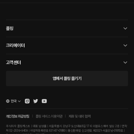
플링
크리에이터
고객센터
앱에서 플링 즐기기
한국
개인정보 취급방침
플링 서비스 이용약관
제휴 및 대외 협력
주식회사 플링캐스트 | 대표 남성률 | 서울특별시 강남구 도산대로8길 17-6 더블유스퀘어 빌딩 2층 | 연락
처 02-2039-9409 | 사업자등록번호 631-87-01880 | 통신판매업 신고번호 제2021-서울강남-01810호 |