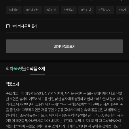
띄어가지고. 뒤지려면 혼자 조용히 뒤지든가!” “누가 구해 달랬어?” “너 진짜 뒤지면 내
손에 죽을 줄 알아.” 그렇게 희연은 저를 구한 이규를 쫓아가 그의 삶 속에 몸을 던진다.
#
까칠남
#
츤데레남
#
순진남
#
재벌녀
#
직진녀
#
신분차이
#
동거
곰팡이 슨 반지하 방, 조폭의 유흥거리로 링 위에서 싸움질을 하며 살아온 밑바닥 인생.
순진한 이규는 거칠게 희연을 밀어내면서도 차마 내치지는 못한다. “씨발. 뒤지려고 할
때 그냥 놔뒀어야 하는데.” “이미 구했으니까 어쩔 수 없어. 네가 나 새까만 바다에서 구
3화 까지 무료 공개
해 준 것처럼 나도 너 끌어내 줄게.” 죽고 싶은 여자와 살고 싶은 남자. 티격태격하며 내
디딘 두 사람의 동거가 서로를 구하기 시작하는데….
앱에서 첫화보기
회차
55
댓글
0
작품소개
작품소개
죽으려고 바다에 뛰어들었다. 집안과 약혼자, 자신을 옭아매는 모든 것에서 벗어나고 싶었
던 희연은 생사의 기로에서 그를 살린 낯선 남자에게 붙잡히고 만다. “왜 하필 내 눈에 띄어
가지고. 뒤지려면 혼자 조용히 뒤지든가!” “누가 구해 달랬어?” “너 진짜 뒤지면 내 손에 죽
을 줄 알아.” 그렇게 희연은 저를 구한 이규를 쫓아가 그의 삶 속에 몸을 던진다. 곰팡이 슨
반지하 방, 조폭의 유흥거리로 링 위에서 싸움질을 하며 살아온 밑바닥 인생. 순진한 이규는
거칠게 희연을 밀어내면서도 차마 내치지는 못한다. “씨발. 뒤지려고 할 때 그냥 놔뒀어야
하는데.” “이미 구했으니까 어쩔 수 없어. 네가 나 새까만 바다에서 구해 준 것처럼 나도 너