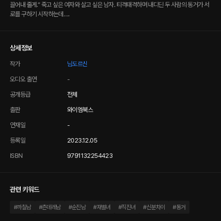
끌어내 줄게.” 죽고 싶은 여자와 살고 싶은 남자. 티격태격하며 내디딘 두 사람의 동거가 서
로를 구하기 시작하는데….
상세정보
작가
님도르신
오디오 출연
-
공개등급
전체
출판
와이엠북스
연재일
-
등록일
2023.12.05
ISBN
9791132254423
관련 키워드
#
까칠남
#
츤데레남
#
순진남
#
재벌녀
#
직진녀
#
신분차이
#
동거