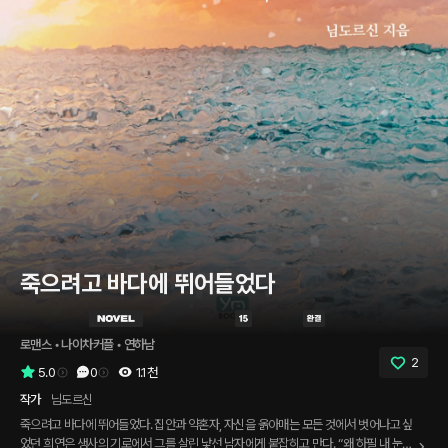
죽으려고 바다에 뛰어들었다
로맨스
 • 
나이차커플
 • 
연하남
2
5.0
0
1.1천
작가
님도르신
죽으려고 바다에 뛰어들었다. 집안과 약혼자, 자신을 옭아매는 모든 것에서 벗어나고 싶
었던 희연은 생사의 기로에서 그를 살린 낯선 남자에게 붙잡히고 만다. “왜 하필 내 눈에