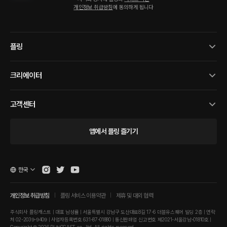
개인정보 취급방침
에 동의하게 됩니다
플링
크리에이터
고객센터
앱에서 플링 즐기기
한국
개인정보 취급방침
플링 서비스 이용약관
제휴 및 대외 협력
주식회사 플링캐스트 | 대표 남성률 | 서울특별시 강남구 도산대로8길 17-6 더블유스퀘어 빌딩 2층 | 연락
처 02-2039-9409 | 사업자등록번호 631-87-01880 | 통신판매업 신고번호 제2021-서울강남-01810호 |
Copyright © 2026 PLINGCAST co., ltd. All rights reserved.