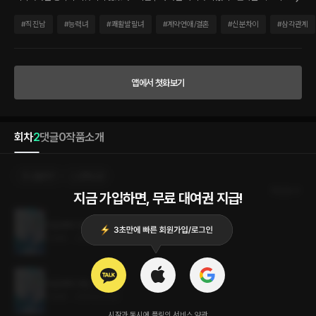
답한 남자는 정인을 호텔로 이끌었다. 숨이 막힐 정도로 아찔한 남자와 보낸 뜨거운 하룻
밤. 그러나 정인이 단숨에 마음을 빼앗겨 버린 남자는 르시앙 그룹의 후계자였다. 정인은
#
직진남
#
능력녀
#
쾌활발랄녀
#
계약연애/결혼
#
신분차이
#
삼각관계
그에게 몸도 마음도 다 바쳤다가 버려지는 처지는 되고 싶지 않았다. 결국 그녀는 자신이
먼저 그를 버리는 것을 택했다. 그런데 하필이면 그 남자, 세혁을 3년 만에 재회하게 될
줄이야. 그것도 교통사고 피해자와 가해자로. 정인은 차 수리비를 물어내는 대신 ‘채정인
사용권’이라는 계약으로 세혁에게 묶이기까지 하게 된다. “사용권이라니요? 나를 어떻
앱에서 첫화보기
게 사용하겠다는 거죠?” “걱정 마. 침대 위에서 사용하겠다고 할 정도로 내가 형편없는
놈은 아니니까.” “그러니까…… 대표님의 정략결혼을 막기 위해 애인 역할을 해 줄 사람
이 필요하다는 건가요?” “우리 세계에서는 그런 일쯤은 흔하니까.” 애인이라니, 정략결
혼이라니……. 이 사태를 어찌해야 할까. 하룻밤의 불장난으로 평생 묻어 두려 했던 인연
회차
2
댓글
0
작품소개
이었는데, 왜 갑자기 나타나 이렇게 일이 꼬이기 시작하는 건지 모르겠다. #현대물 #갑
을관계 #재회물 #계약연애 #직진남 #순진녀
선물하기
선택소장
최신순
지금 가입하면, 무료 대여권 지급!
지금부터 아는 사이 2권 (완결)
5.1MB
•
2024.03.06
지금부터 아는 사이 1권
5.1MB
•
2024.03.06
시작과 동시에 플링의
서비스 약관