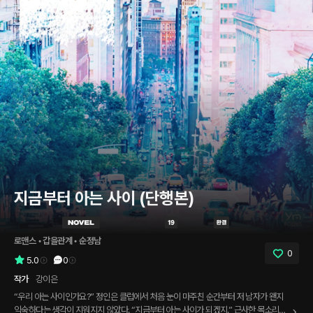
지금부터 아는 사이 (단행본)
로맨스
 • 
갑을관계
 • 
순정남
0
5.0
0
작가
강이은
“우리 아는 사이인가요?” 정인은 클럽에서 처음 눈이 마주친 순간부터 저 남자가 왠지
익숙하다는 생각이 지워지지 않았다. “지금부터 아는 사이가 되겠지.” 근사한 목소리로