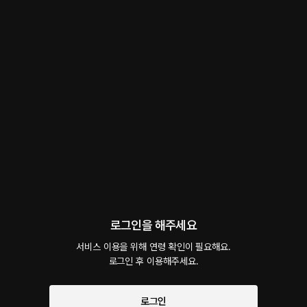
지금 이렇게 이 순간만을 즐기면 되는걸까?
롤플레잉
 • 
섹스토크
 • 
썸
19
5.0
1
4.2천
오늘 밤에도 아마 우리는 같이 밤을 지새우겠지, 그 지새우는 동안에.. 나는 널 탐닉 할거
고
#
자위
#
몰래
#
첫사랑
#
달달물
#
일상물
#
다정남
#
직진남
#
원우ASMR
팔로우
팔로워 677명
로그인을 해주세요
서비스 이용을 위해 연령 확인이 필요해요.

로그인 후 이용해주세요.
예고편 듣기
로그인