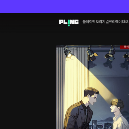
플레이챗
오리지널
크리에이터
오