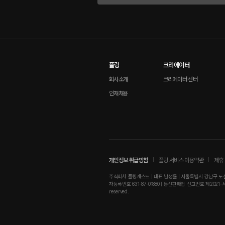
플링
크리에이터
회사소개
크리에이터 센터
인재채용
개인정보 취급방침
플링 서비스 이용약관
제휴 
주식회사 플링캐스트 | 대표 남성률 | 서울특별시 강남구 도산대로
자등록번호 631-87-01880 | 통신판매업 신고번호 제2021-서울강남-01
reserved.