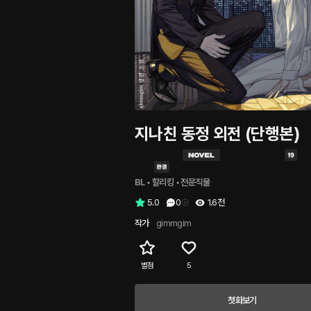
지나친 동정 외전 (단행본)
BL
 • 
할리킹
 • 
전문직물
5.0
0
1.6천
작가
gimmgim
별점
5
첫화보기