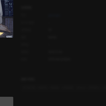
상세정보
작가
gimmgim
오디오 출연
-
공개등급
19
출판
MANZ
연재일
-
등록일
2022.11.04
ISBN
9791166325908
관련 키워드
#
3인칭시점
#
헌신공
#
재벌공
#
사랑꾼공
#
소심수
#
짝사랑수
#