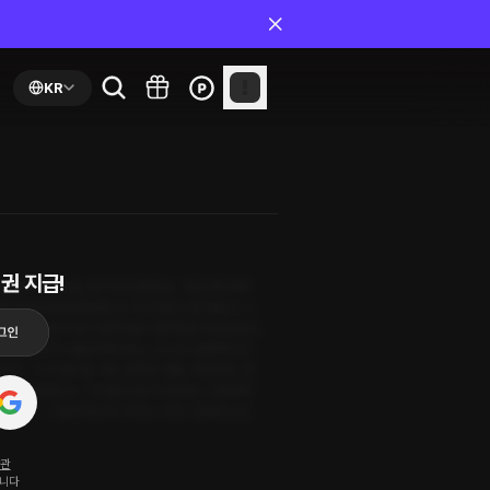
KR
권 지급!
 불행이 익숙한 삶, 포기가 당연한 삶. 그런 단우에게
원해 주었던 태성문화재단의 이사 하준이 찾아왔다. 그
, 욕심을 완전히 놓지 못해 결국 마련해 준 연습실을 오
 달라고 돈까지 내밀며 쫓아다닌 건 나야. 뻔뻔해지라
지.” 그가 내어 준 기회, 풍족한 생활, 따뜻한 말. 한
음이 일렁인다. “가치를 둬 본 적 없어요. 기대하게
 “…….” “그렇게 하나씩 가지는 거야.” 내게로 오는
약관
됩니다