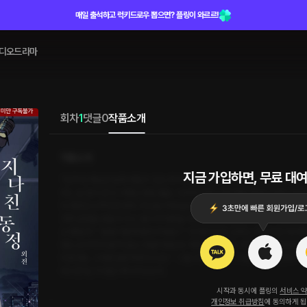
매일 출석하고 럭키드로우 뽑으면? 플링이 와르르!
디오드라마
회차
1
댓글
0
작품소개
작품소개
지금 가입하면, 무료 대여
“단우야, 욕심은 쉽게 버릴 수 있는 게 아니야. 잘하고 좋아하는 거라면 더더욱.”
어느 날 빛이 온다. 이제는 정말 춤을 그만둬야 한다 생각했을 때 절 오래간 후
의 제안은 2주에 한 번씩, 자신을 위해 솔로 공연을 해 줄 것. 거절하려고 했지만
가며 공연을 만들어 가고, 동시에 하준을 따라 다양한 경험을 해 본다. “춤을 춰
고 했잖아.” “원래 이렇게 챙겨 주세요?” “안 챙기는데. 단우는 내가 직접 케어해야
번도 손에 쥐어 본 적 없는 것들이었는데. 하준과 함께하는 게 많아질수록 점점 마
되잖아요. 그러면 실망하게 되고요.” “그럼 이제부터 둬. 기대도 하고, 실망도 해.”
따스한 빛, 이 빛은 어디서 오는가.
시작과 동시에 플링의
서비스 
개인정보 취급방침
에 동의하게 