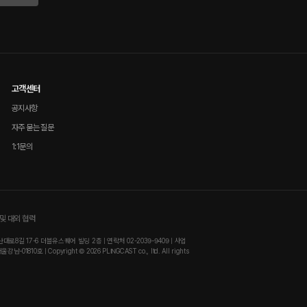
고객센터
공지사항
자주 묻는 질문
1:1문의
및 대외 협력
8길 17-6 더블유스퀘어 빌딩 2층 | 연락처 02-2039-9409 | 사업
810호 | Copyright © 2026 PLINGCAST co., ltd. All rights