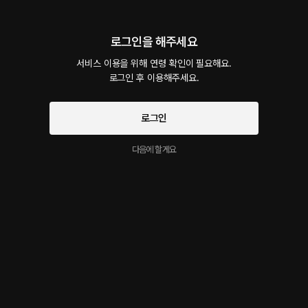
회차
1
댓글
3
작품소개
로그인을 해주세요
인기순
최신순
서비스 이용을 위해 연령 확인이 필요해요.

로그인 후 이용해주세요.
지금 가입하면, 무료 대여권 지급!
로그인 하고 댓글을 남겨보세요
로그인
아옹개비
6일 전
목소리 즐기는거보소🥴 

다음에 할게요
진짜 이런사람 있을까? 궁금하긴해

23년의 한결씨는 하다가 정색하는게 트레이드였던거겠죠?

그리고 그거 좀 너가 넣어주라🤭

직접넣는거 너무 수치스럽쟈낰ㅋㅋㅋ

시작과 동시에 플링의
서비스 약관
목소리진짜ㅠㅠ 좋아♡
개인정보 취급방침
에 동의하게 됩니다
진동팬티입고 마트 장보러가기
1
답글
신고
518번의 고백
24일 전
☽⊹.*✧ 진동팬티입고 마트 장보러가기 후기 ⋆.*ೃ :𖧧
