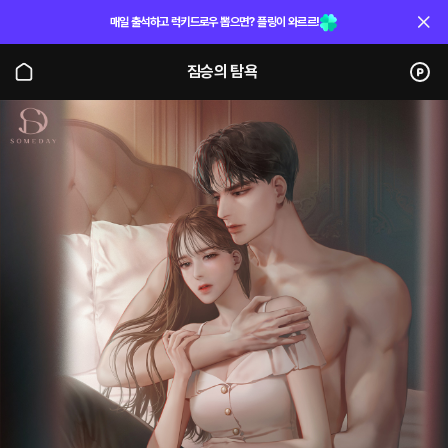
매일 출석하고 럭키드로우 뽑으면? 플링이 와르르!
짐승의 탐욕