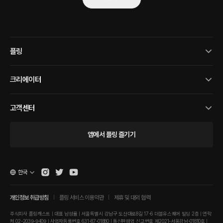
플링
크리에이터
고객센터
앱에서 플링 즐기기
한국
개인정보 취급방침
플링 서비스 이용약관
제휴 및 대외 협력
주식회사 플링캐스트 | 대표 남성률 | 서울특별시 강남구 도산대로8길 17-6 더블유스퀘어 빌딩 2층 | 연락
처 02-2039-9409 | 사업자등록번호 631-87-01880 | 통신판매업 신고번호 제2021-서울강남-01810호 |