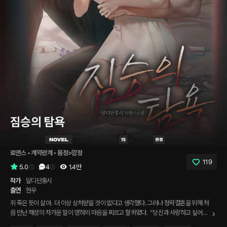
짐승의 탐욕
로맨스
 • 
계약관계
 • 
몸정>맘정
119
5.0
4
1.4만
작가
달디단홍시
출연
현우
쥐 죽은 듯이 살아. ​ 더 이상 상처받을 것이 없다고 생각했다. 그러나 정략결혼을 위해 처
음 만난 채성의 차가운 말이 영하의 마음을 찌르고 할퀴었다. ​ “당신과 사랑하고 싶어서
결혼했어요.” ​ 그러한 상처뿐인 결혼에도 영하는 채성을 사랑했다. 그가 자신의 아버지