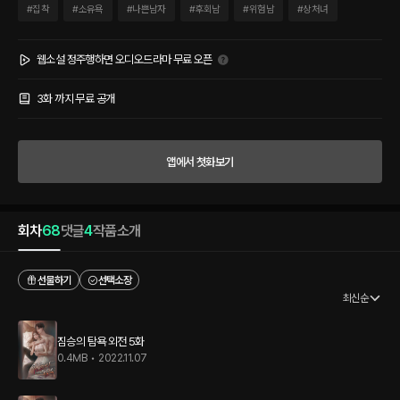
를 짓밟기 위해 그녀를 밟아버린 걸 알기 전까지는. ​ *** ​ “네 그림 되찾아줄게.” ​ 채성이
#
집착
#
소유욕
#
나쁜남자
#
후회남
#
위험남
#
상처녀
그녀에게 바짝 다가가더니 자신과 벽 사이에 그녀를 가뒀다. ​ “그러니까 이혼 같은… 말
같지도 않은 소리하지 마.” ​ 그의 잇새로 잔뜩 긁힌 짐승의 소리가 흘러나왔다. ​ “평생 내
아래에 깔려서 울고 싶지 않으면.”
웹소설 정주행하면 오디오드라마 무료 오픈
3화 까지 무료 공개
앱에서 첫화보기
회차
68
댓글
4
작품소개
선물하기
선택소장
최신순
짐승의 탐욕 외전 5화
0.4MB
•
2022.11.07