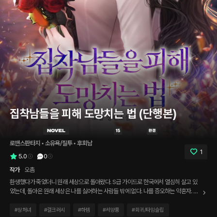
집착남들을 피해 도망치는 법 (단행본)
로맨스판타지
 • 
소유욕/질투
 • 
후회남
1
5.0
0
작가
오촘
환생했다가 죽었더니 원래 세상으로 돌아왔다. S급 가이드로 한국에서 열심히 살고 있
었는데, 돌아온 원래 세상은 나를 싫어하는 사람들 밖에 없다. 나를 증오하는 약혼자. 나
를 경멸하는 그의 가족들. 나를 천대하는 내 가문의 사람들까지. 뭐, 그럴 수 있다 치자.
하지만 큰 문제가 있었다. 내 가이딩 능력이 그들에게 통한다는 것이다. * * * 내가 싫어
#
상처녀
#
걸크러시
#
하렘
#
서양풍
#
회귀/타임슬립