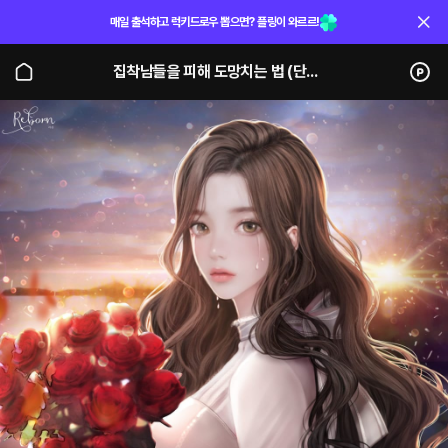
매일 출석하고 럭키드로우 뽑으면? 플링이 와르르!
집착남들을 피해 도망치는 법 (단행본)