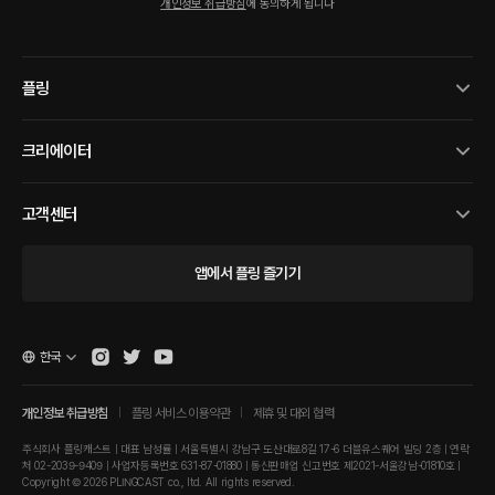
개인정보 취급방침
에 동의하게 됩니다
플링
크리에이터
고객센터
앱에서 플링 즐기기
한국
개인정보 취급방침
플링 서비스 이용약관
제휴 및 대외 협력
주식회사 플링캐스트 | 대표 남성률 | 서울특별시 강남구 도산대로8길 17-6 더블유스퀘어 빌딩 2층 | 연락
처 02-2039-9409 | 사업자등록번호 631-87-01880 | 통신판매업 신고번호 제2021-서울강남-01810호 |
Copyright © 2026 PLINGCAST co., ltd. All rights reserved.