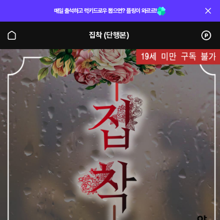
매일 출석하고 럭키드로우 뽑으면? 플링이 와르르!
집착 (단행본)