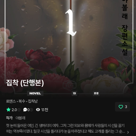
집착 (단행본)
로맨스
 • 
복수
 • 
집착남
3
2.0
0
1.1천
작가
야볼래
첫 눈에 들어온 여인. 긴 생머리의 여자. 그저 그런 외모와 몸매가 사람들의 시선을 끌기
에는 역부족이었다. 힐끗 시선을 돌리다가 눈을 마주쳤다고 해도 고개를 돌리는 그 순간