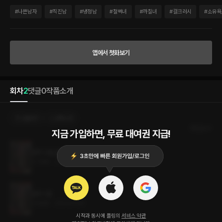
잊혀질만한 그런 여자였다. 아니, 어린애라고 표현하는 것이 더 정확할 것 같다. 풋내기,
그 이상도 그 이하도 아닌 그런 여자. 별것도 아닌 그녀에게, 평범하기 그지 없는 그녀에
#
나쁜남자
#
직진남
#
냉정남
#
철벽녀
#
까칠녀
#
걸크러시
#
소유욕
게, 시작된 집착은 멈출 줄을 모른다.
앱에서 첫화보기
회차
2
댓글
0
작품소개
선물하기
선택소장
최신순
지금 가입하면, 무료 대여권 지급!
집착 2권 (완결)
4.7MB
•
2024.01.04
집착 1권
4.6MB
•
2024.01.04
시작과 동시에 플링의
서비스 약관