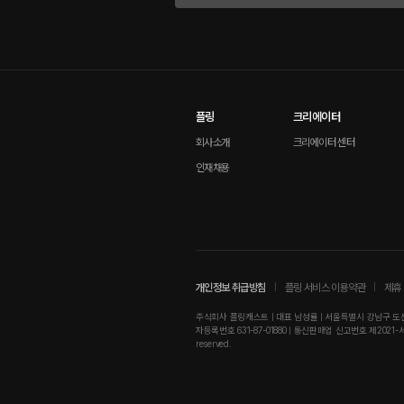
플링
크리에이터
회사소개
크리에이터 센터
인재채용
개인정보 취급방침
플링 서비스 이용약관
제휴 
주식회사 플링캐스트 | 대표 남성률 | 서울특별시 강남구 도산대로
자등록번호 631-87-01880 | 통신판매업 신고번호 제2021-서울강남-01
reserved.