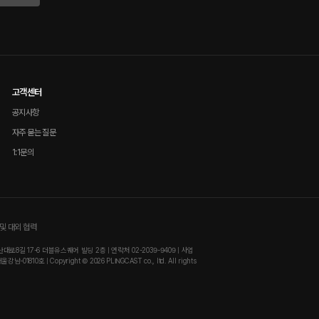
고객센터
공지사항
자주 묻는 질문
1:1문의
및 대외 협력
8길 17-6 더블유스퀘어 빌딩 2층 | 연락처 02-2039-9409 | 사업
810호 | Copyright © 2026 PLINGCAST co., ltd. All rights