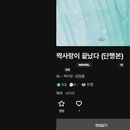
짝사랑이 끝났다 (단행본)
BL
 • 
짝사랑
 • 
달달물
5.0
0
1.1천
작가
유타페
별점
1
첫화보기