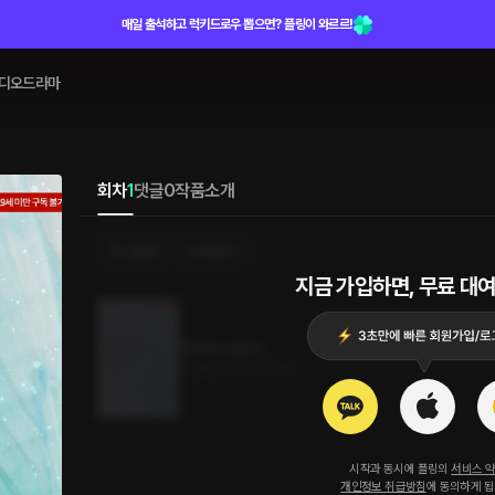
매일 출석하고 럭키드로우 뽑으면? 플링이 와르르!
디오드라마
회차
1
댓글
0
작품소개
선물하기
카트담기
지금 가입하면, 무료 대여
짝사랑이 끝났다
5.5MB
•
2023.10.20
시작과 동시에 플링의
서비스 
개인정보 취급방침
에 동의하게 