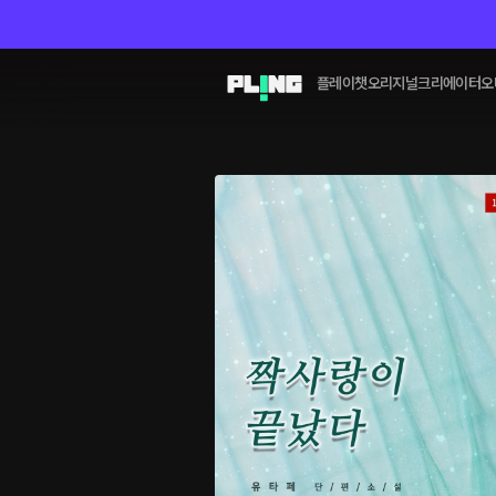
플레이챗
오리지널
크리에이터
오