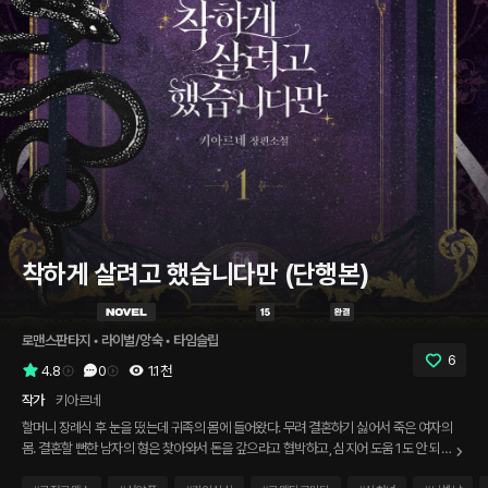
착하게 살려고 했습니다만 (단행본)
로맨스판타지
 • 
라이벌/앙숙
 • 
타임슬립
6
4.8
0
1.1천
작가
키아르네
할머니 장례식 후 눈을 떴는데 귀족의 몸에 들어왔다. 무려 결혼하기 싫어서 죽은 여자의
몸. 결혼할 뻔한 남자의 형은 찾아와서 돈을 갚으라고 협박하고, 심지어 도움 1도 안 되는
아버지. 그리고 조만간 사라질 가게와 망해 가는 영지. 어제까지 탕비실 커피 하나 훔치