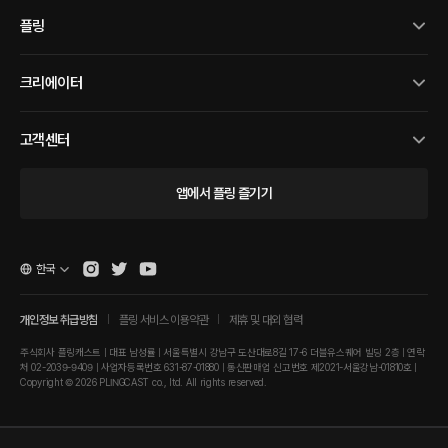
플링
크리에이터
고객센터
앱에서 플링 즐기기
한국
개인정보 취급방침
플링 서비스 이용약관
제휴 및 대외 협력
주식회사 플링캐스트 | 대표 남성률 | 서울특별시 강남구 도산대로8길 17-6 더블유스퀘어 빌딩 2층 | 연락
처 02-2039-9409 | 사업자등록번호 631-87-01880 | 통신판매업 신고번호 제2021-서울강남-01810호 |
Copyright © 2026 PLINGCAST co., ltd. All rights reserved.