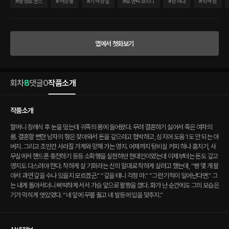
기, 사무실에서 핸드폰 충전하기 등등 소확행을 실현하던 현대인이었는데 이제부터는
#
궁정로맨스
#
서양풍
#
기억상실
#
로맨틱코미디
#
상처녀
#
뇌섹남
돈도 갚고 영지도 다스려야 한다. 착하게 살 기회라는 신의 말대로 착하게 살려고 했는
데, “빵 몇 개 팔아서 과연 갚을 수나 있을지 모르겠군.” “갚을 테니 걱정 마.” “그런 기적
이 일어난다면.” 그는 내게 돌아서더니 삐딱하게 서서 가슴 앞으로 팔짱을 꼈다. 화가 난
순간에도 그의 모습은 기가 막히게 멋있었다. “네 앞에 무릎 꿇고 네 발등에 입을 맞추
앱에서 첫화보기
지.”
회차
8
댓글
0
작품소개
작품소개
할머니 장례식 후 눈을 떴는데 귀족의 몸에 들어왔다. 무려 결혼하기 싫어서 죽은 여자의
몸. 결혼할 뻔한 남자의 형은 찾아와서 돈을 갚으라고 협박하고, 심지어 도움 1도 안 되는 아
버지. 그리고 조만간 사라질 가게와 망해 가는 영지. 어제까지 탕비실 커피 하나 훔치기, 사
무실에서 핸드폰 충전하기 등등 소확행을 실현하던 현대인이었는데 이제부터는 돈도 갚고
영지도 다스려야 한다. 착하게 살 기회라는 신의 말대로 착하게 살려고 했는데, “빵 몇 개 팔
아서 과연 갚을 수나 있을지 모르겠군.” “갚을 테니 걱정 마.” “그런 기적이 일어난다면.” 그
는 내게 돌아서더니 삐딱하게 서서 가슴 앞으로 팔짱을 꼈다. 화가 난 순간에도 그의 모습은
기가 막히게 멋있었다. “네 앞에 무릎 꿇고 네 발등에 입을 맞추지.”