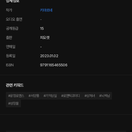
상세정보
작가
키아르네
오디오 출연
-
공개등급
15
출판
피오렛
연재일
-
등록일
2023.01.02
ISBN
9791165465506
관련 키워드
#
궁정로맨스
#
서양풍
#
기억상실
#
로맨틱코미디
#
상처녀
#
뇌섹남
#
성장물