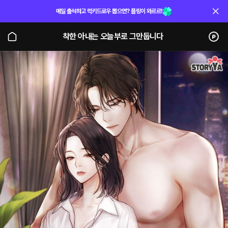
매일 출석하고 럭키드로우 뽑으면? 플링이 와르르!
착한 아내는 오늘부로 그만둡니다