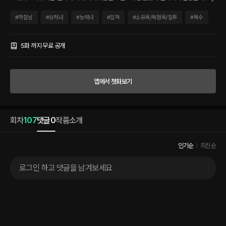
괜찮았다. 어디 내놔도 빠지지 않는 외모, 유명 광고회사에서 인정받고 있는 능력 그리고
좋은 집안의 남편까지. 남편과는 뜨거운 사랑은 아니었지만 나름 괜찮았다. 원래 미지근
#
까칠남
#
상처녀
#
능력녀
#
집착
#
소유욕/독점욕/질투
#
복수
해야 오래가는 거지, 뜨거우면 금세 식어버리는 거라고. 하지만 다들 오래간다고 장담하
던 미지근함이 몇 달 전부터 차가워지기 시작했다. 아니, 차갑다기보다는 정확히…… 거
리를 두려고 하는 느낌? 권태기인가 고민하던 어느 날. “안녕하세요! 황겨울입니다♡”
5화 까지 무료 공개
희재의 앞에 위험한 것이 나타났다.
앱에서 첫화보기
회차
107
댓글
0
작품소개
인기순
최신순
로그인 하고 댓글을 남겨보세요