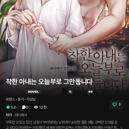
착한 아내는 오늘부로 그만둡니다
로맨스
 • 
동거
 • 
자상남
3
5.0
0
1.2천
작가
태리베어
부족한 것 없는 집안, 남들이 부러워하는 남편과의 순탄한 결혼 생활. 완벽한 인생을 살
고 있다고 자부하는 ‘은희재’의 세계에 위험한 로맨스가 침입했다! 은희재의 인생은 제법