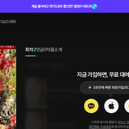
매일 출석하고 럭키드로우 뽑으면? 플링이 와르르!
디오드라마
회차
2
댓글
0
작품소개
선물하기
선택소장
지금 가입하면, 무료 대여
찬란한 계약 연애 2권 (완결)
4.6MB
•
2023.10.12
시작과 동시에 플링의
서비스 
찬란한 계약 연애 1권
개인정보 취급방침
에 동의하게 