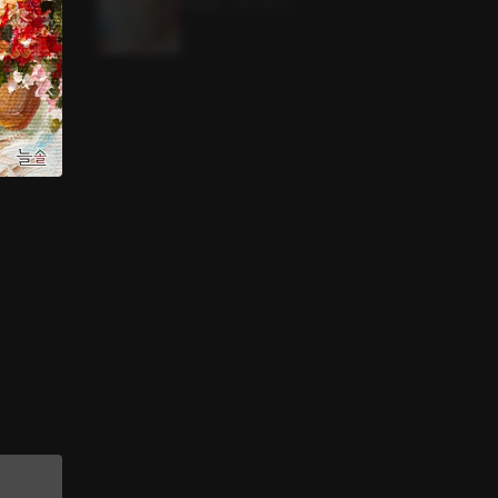
4.6MB
•
2023.10.12