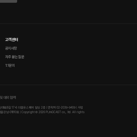
고객센터
공지사항
자주 묻는 질문
1:1문의
및 대외 협력
8길 17-6 더블유스퀘어 빌딩 2층 | 연락처 02-2039-9409 | 사업
810호 | Copyright © 2026 PLINGCAST co., ltd. All rights