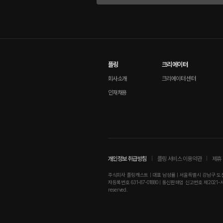
플링
크리에이터
회사소개
크리에이터 센터
인재채용
개인정보 취급방침
플링 서비스 이용약관
제휴 
주식회사 플링캐스트 | 대표 남성률 | 서울특별시 강남구 도산대로
자등록번호 631-87-01880 | 통신판매업 신고번호 제2021-서울강남-01
reserved.