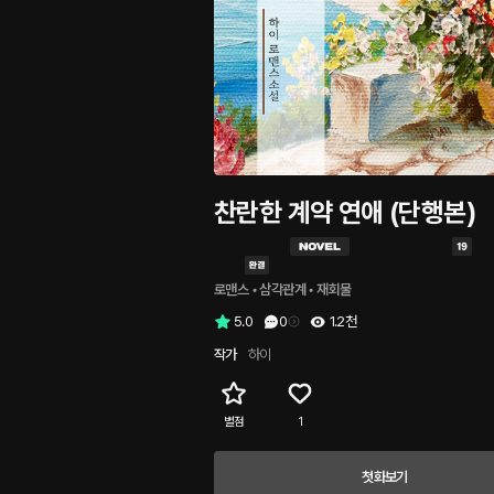
찬란한 계약 연애 (단행본)
로맨스
 • 
삼각관계
 • 
재회물
5.0
0
1.2천
작가
하이
별점
1
첫화보기