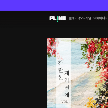
플레이챗
오리지널
크리에이터
오