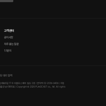
고객센터
공지사항
자주 묻는 질문
1:1문의
및 대외 협력
8길 17-6 더블유스퀘어 빌딩 2층 | 연락처 02-2039-9409 | 사업
810호 | Copyright © 2026 PLINGCAST co., ltd. All rights