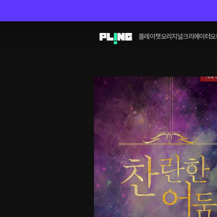
플레이챗
오리지널
크리에이터
오