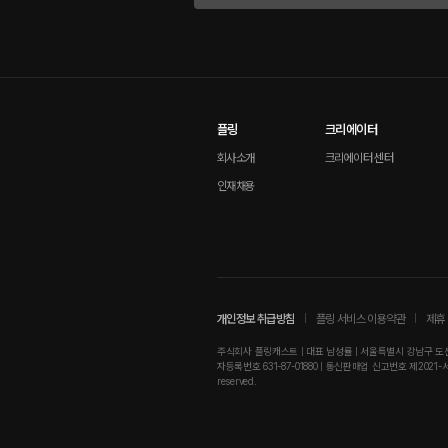
플링
크리에이터
회사소개
크리에이터 센터
인재채용
개인정보 취급방침
플링 서비스 이용약관
제휴 
주식회사 플링캐스트 | 대표 남성률 | 서울특별시 강남구 도산대로
자등록번호 631-87-01880 | 통신판매업 신고번호 제2021-서울강남-01
reserved.