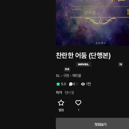
찬란한 어둠 (단행본)
BL
 • 
구원
 • 
재회물
5.0
0
1천
작가
텐시엘
별점
1
첫화보기