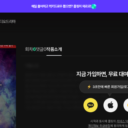
매일 출석하고 럭키드로우 뽑으면? 플링이 와르르!
디오드라마
회차
6
댓글
0
작품소개
작품소개
지금 가입하면, 무료 대여
클래식의 미래라 불리는 천재 바이올리니스트 정난우. 그는 아버지의 학대로 어
멀어 열여섯 살까지 장님으로 살았던 과거가 있다. 신이 주신 재능으로 성공적으
울 다시금 모종의 사건으로 인해 완전히 주저앉고 만다. 차별을 견디는 것에조차
안은 채 살아가고 있었다. 그러던 어느 날, 벼락처럼 눈앞에 나타난 할리우드 배
을 침범해 들어와 빛의 발자국을 찍어낸다. 그가 사는 빛의 세계는 매혹적인 만큼
우는 그에게 끌리는 마음을 막을 길이 없다. 무례한 듯 정중하고, 사나운 듯 달콤
가는 정난우. 두 사람의 사랑, 그리고 따뜻한 힐링 스토리!
시작과 동시에 플링의
서비스 
개인정보 취급방침
에 동의하게 