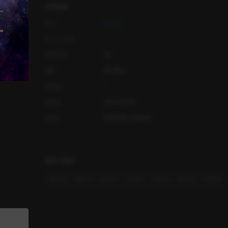
상세정보
작가
텐시엘
오디오 출연
-
공개등급
19
출판
요미북스
연재일
-
등록일
2024.03.21
ISBN
9791187378624
관련 키워드
#
집착공
#
헌신공
#
순진수
#
상처수
#
할리킹
#
외국인
#
연예계