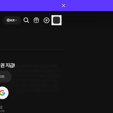
KR
권 지급!
머니와 함께 고통의 영아기와 유년기를 겪고 눈마저
로 데뷔하고 운 좋게 시력도 되찾았으나 열일곱 살 겨
 프로인 그는 극복에의 의지 없이 묵묵히 고통을 끌어
우 에녹 밀리건이 거침없이 다가온다. 끈질기게 어둠
 두려운 곳이라는 것을 누구보다 잘 알면서도, 정난
한 에녹. 그의 손을 잡고 찬찬히 걸음마부터 시작해 나
약관
됩니다