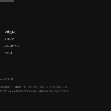
고객센터
공지사항
자주 묻는 질문
1:1문의
및 대외 협력
8길 17-6 더블유스퀘어 빌딩 2층 | 연락처 02-2039-9409 | 사업
810호 | Copyright © 2026 PLINGCAST co., ltd. All rights