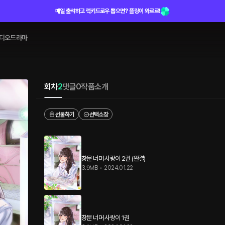
매일 출석하고 럭키드로우 뽑으면? 플링이 와르르!
디오드라마
회차
2
댓글
0
작품소개
선물하기
선택소장
창문 너머 사랑이 2권 (완결)
3.9MB
•
2024.01.22
창문 너머 사랑이 1권