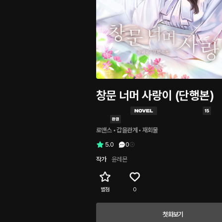
창문 너머 사랑이 (단행본)
로맨스
 • 
갑을관계
 • 
재회물
5.0
0
작가
윤레몬
별점
0
첫화보기