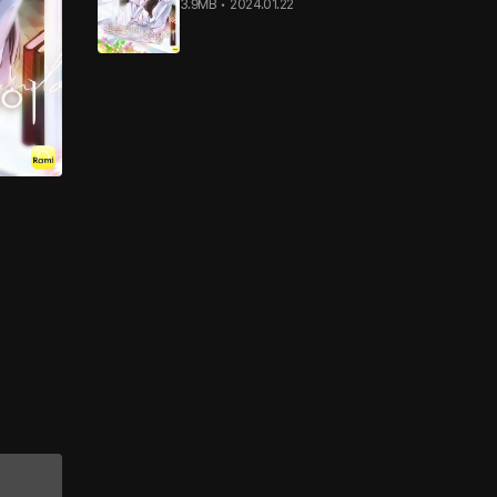
3.9MB
•
2024.01.22