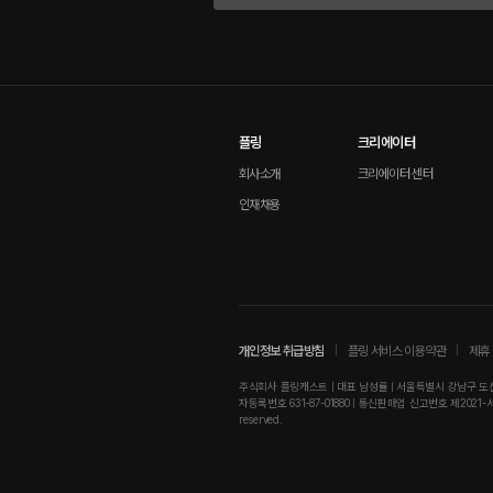
플링
크리에이터
회사소개
크리에이터 센터
인재채용
개인정보 취급방침
플링 서비스 이용약관
제휴 
주식회사 플링캐스트 | 대표 남성률 | 서울특별시 강남구 도산대로
자등록번호 631-87-01880 | 통신판매업 신고번호 제2021-서울강남-01
reserved.