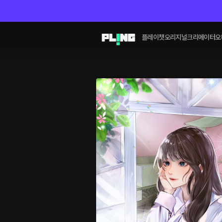
플레이챗
오리지널
크리에이터
오