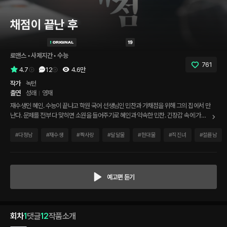
채점이 끝난 후
로맨스
 • 
사제지간
 • 
수능
761
4.7
12
4.6만
작가
녹턴
출연
성래
영재
재수생인 혜인. 수능이 끝나고 학원 국어 선생님인 민찬과 가채점을 위해 그의 집에서 만
난다. 문제를 전부 다 맞히면 소원을 들어주기로 혜인과 약속한 민찬. 긴장감 속에 가채
점이 시작되고, 혜인은 긴장된 상태로 민찬이 이야기해주는 결과를 기다리고 있다. 드디
어 가채점이 끝나고 민찬은 혜인에게 결과를 말하는데…
#
다정남
#
재수생
#
짝사랑
#
달달물
#
현대물
#
직진녀
#
절륜남
예고편 듣기
회차
1
댓글
12
작품소개