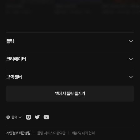
왕의 노리개
사랑은 아니지만
PDF 2024 DAY 1 : Whisk
BL • 광공 • 미인수
롤플레잉 • 짝사랑남 • 어장
롤플레잉 • 페스티벌 • 위스
플링
크리에이터
고객센터
앱에서 플링 즐기기
한국
개인정보 취급방침
플링 서비스 이용약관
제휴 및 대외 협력