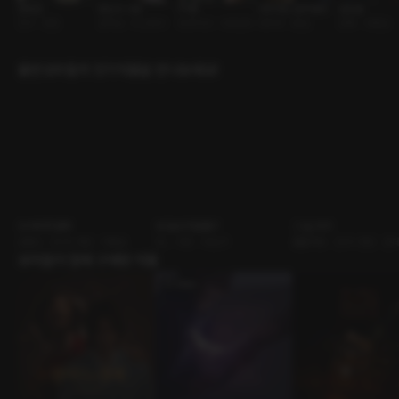
한유온
증오의 이유
PT쌤
다미아노 로카세라
김도훈
친구 • 찐친
집착남 • 미스터리
트레이너 • 수영선수
마피아 • 잠입
조폭 • 다정남
출연성우들의 인기작품을 만나보세요!
뜨거우면 말해
내 일상의 탈출구
그 날, 우리
로맨스 • 친구>연인 • 미용실
GL • 이웃 • 비상구
롤플레잉 • 친구>연인 • 츤
유저들이 함께 구매한 작품