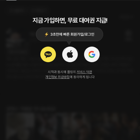
선물하기
카트담기
최신순
지금 가입하면, 무료 대여권 지급!
채점이 끝난 후
19플링
27분
•
2022.12.01
대사 미리보기
재수생인 혜인. 수능이 끝나고 학원 국어 선생님인 민찬과 가채점을 위해 그의 집에서 만난
다. 문제를 전부 다 맞히면 소원을 들어주기로 혜인과 약속한 민찬. 긴장감 속에 가채점이
시작되고, 혜인은 긴장된 상태로 민찬이 이야기해주는 결과를 기다리고 있다. 드디어 가채
시작과 동시에 플링의
서비스 약관
점이 끝나고 민찬은 혜인에게 결과를 말하는데…
개인정보 취급방침
에 동의하게 됩니다
로맨스 작품을 만나보세요!