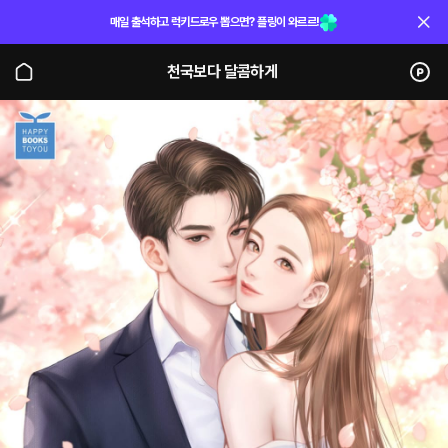
매일 출석하고 럭키드로우 뽑으면? 플링이 와르르!
천국보다 달콤하게