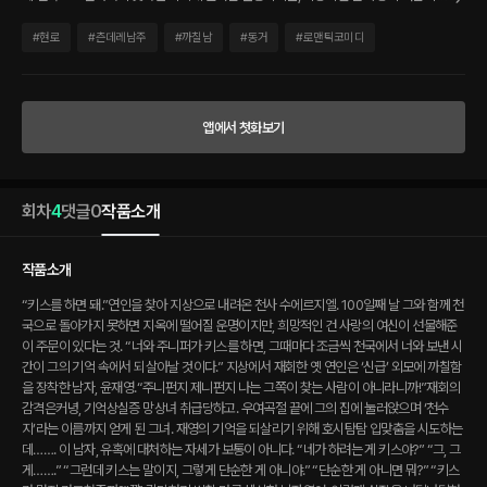
물해준 이 주문이 있다는 것. “너와 주니퍼가 키스를 하면, 그때마다 조금씩 천국에서 너
와 보낸 시간이 그의 기억 속에서 되살아날 것이다.” 지상에서 재회한 옛 연인은 ‘신급’
#
현로
#
츤데레남주
#
까칠남
#
동거
#
로맨틱코미디
외모에 까칠함을 장착한 남자, 윤재영. ​ ​“주니펀지 제니펀지 나는 그쪽이 찾는 사람이 아
니라니까!” ​ 재회의 감격은커녕, 기억상실증 망상녀 취급당하고. 우여곡절 끝에 그의 집
에 눌러앉으며 ‘천수지’라는 이름까지 얻게 된 그녀. 재영의 기억을 되살리기 위해 호시
탐탐 입맞춤을 시도하는데……. 이 남자, 유혹에 대처하는 자세가 보통이 아니다. “네가
앱에서 첫화보기
하려는 게 키스야?” “그, 그게…….” “그런데 키스는 말이지, 그렇게 단순한 게 아니야.”
“단순한 게 아니면 뭐?” “키스가 뭔지 가르쳐줄까?” ​ 꺅! 감당하기 벅찰 만큼 섹시한 남
자였어. 이렇게 심장을 너덜너덜하게 만들어 놓고, 돌아서서 바로 철벽을 치는 그를 어떻
게 사로잡을 것인가! 수지와 재영, 그들이 펼치는 투닥투닥, 츄릅츄릅, 달콤야릇한 100
회차
4
댓글
0
작품소개
일의 여정. ​ 그 끝에는 천국보다 달콤한 엔딩이 기다리고 있을까?​
작품소개
​“키스를 하면 돼.” ​ 연인을 찾아 지상으로 내려온 천사 수에르지엘. 100일째 날 그와 함께 천
국으로 돌아가지 못하면 지옥에 떨어질 운명이지만, 희망적인 건 사랑의 여신이 선물해준
이 주문이 있다는 것. “너와 주니퍼가 키스를 하면, 그때마다 조금씩 천국에서 너와 보낸 시
간이 그의 기억 속에서 되살아날 것이다.” 지상에서 재회한 옛 연인은 ‘신급’ 외모에 까칠함
을 장착한 남자, 윤재영. ​ ​“주니펀지 제니펀지 나는 그쪽이 찾는 사람이 아니라니까!” ​ 재회의
감격은커녕, 기억상실증 망상녀 취급당하고. 우여곡절 끝에 그의 집에 눌러앉으며 ‘천수
지’라는 이름까지 얻게 된 그녀. 재영의 기억을 되살리기 위해 호시탐탐 입맞춤을 시도하는
데……. 이 남자, 유혹에 대처하는 자세가 보통이 아니다. “네가 하려는 게 키스야?” “그, 그
게…….” “그런데 키스는 말이지, 그렇게 단순한 게 아니야.” “단순한 게 아니면 뭐?” “키스