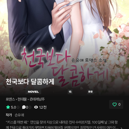
천국보다 달콤하게
로맨스
 • 
현대물
 • 
츤데레남주
0
5.0
0
1.2천
작가
손유애
​“키스를 하면 돼.” ​ 연인을 찾아 지상으로 내려온 천사 수에르지엘. 100일째 날 그와 함
께 천국으로 돌아가지 못하면 지옥에 떨어질 운명이지만, 희망적인 건 사랑의 여신이 선