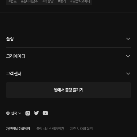
#
현로
#
츤데레남주
#
까칠남
#
동거
#
로맨틱코미디
플링
크리에이터
고객센터
앱에서 플링 즐기기
한국
개인정보 취급방침
플링 서비스 이용약관
제휴 및 대외 협력