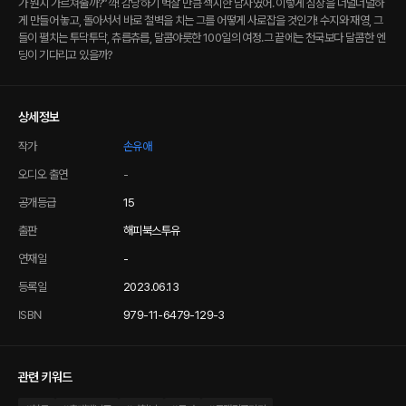
가 뭔지 가르쳐줄까?” ​ 꺅! 감당하기 벅찰 만큼 섹시한 남자였어. 이렇게 심장을 너덜너덜하
게 만들어 놓고, 돌아서서 바로 철벽을 치는 그를 어떻게 사로잡을 것인가! 수지와 재영, 그
들이 펼치는 투닥투닥, 츄릅츄릅, 달콤야릇한 100일의 여정. ​ 그 끝에는 천국보다 달콤한 엔
딩이 기다리고 있을까?​
상세정보
작가
손유애
오디오 출연
-
공개등급
15
출판
해피북스투유
연재일
-
등록일
2023.06.13
ISBN
979-11-6479-129-3
관련 키워드