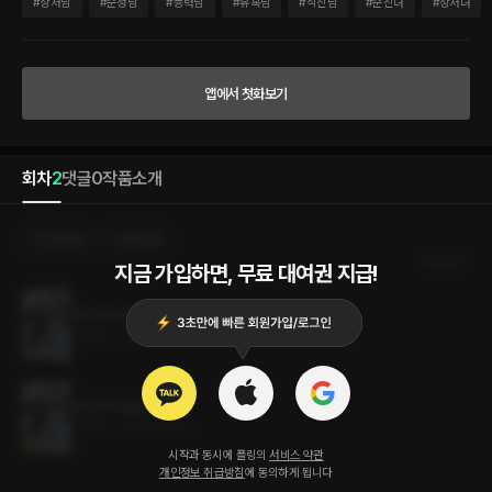
인 신고 해야 해.” “뭐??” 수아는 마시려던 찻잔을 떨어뜨릴 뻔했다. 생각지도 못했다. 이
#
상처남
#
순정남
#
능력남
#
유혹남
#
직진남
#
순진녀
#
상처녀
런 일일 거라곤. 이건 6년 만에 만난 전남친과 할 법한 대화가 전혀…… 아니었다. *** 푹
신한 매트리스 위로 그녀의 육체가 놓였다. 곧이어 그의 채취가 그녀의 온몸을 짓누르듯
다가왔다. 자는 척하는 눈 속에서 동공이 요란하게 떨리고 있었다. 쪽. 그의 입술이었다.
잊은 줄 알았지만 감각은 기억하고 있었다. 이 일을 어쩌지. 저 녀석이랑 과연 아무 일 없
앱에서 첫화보기
이 계약상의 부부가 될 수 있을까?
회차
2
댓글
0
작품소개
선물하기
선택소장
최신순
지금 가입하면, 무료 대여권 지급!
청약 계약 결혼 2권 (완결)
3.3MB
•
2023.06.20
청약 계약 결혼 1권
3.3MB
•
2023.06.20
시작과 동시에 플링의
서비스 약관
개인정보 취급방침
에 동의하게 됩니다