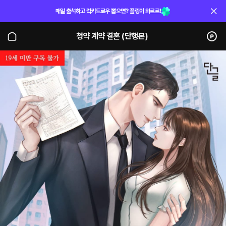
매일 출석하고 럭키드로우 뽑으면? 플링이 와르르!
청약 계약 결혼 (단행본)