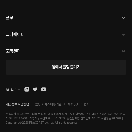
플링
크리에이터
고객센터
앱에서 플링 즐기기
한국
개인정보 취급방침
플링 서비스 이용약관
제휴 및 대외 협력
주식회사 플링캐스트 | 대표 남성률 | 서울특별시 강남구 도산대로8길 17-6 더블유스퀘어 빌딩 2층 | 연락
처 02-2039-9409 | 사업자등록번호 631-87-01880 | 통신판매업 신고번호 제2021-서울강남-01810호 |
Copyright © 2026 PLINGCAST co., ltd. All rights reserved.