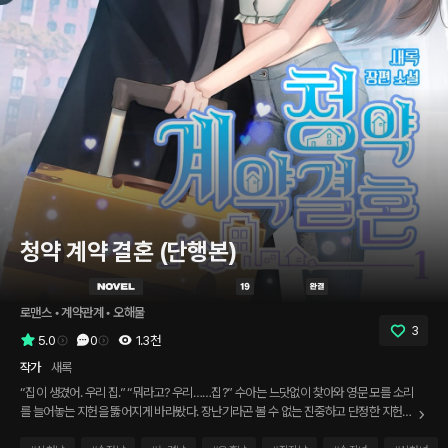
청약 계약 결혼 (단행본)
로맨스
 • 
계약관계
 • 
오해물
3
5.0
0
1.3천
작가
새록
“집이 생겼어. 우리 집.” “뭐라고? 우리……집?” 수아는 느닷없이 찾아와 영문 모를 소리
를 늘어놓는 지헌을 뚫어지게 바라봤다. 장난기라곤 볼 수 없는 진중하고 단정한 지헌의
얼굴에 수아는 더욱 혼란스러웠다. “신혼부부 특공에 당첨됐어. 너랑 나. 그래서 우리 혼