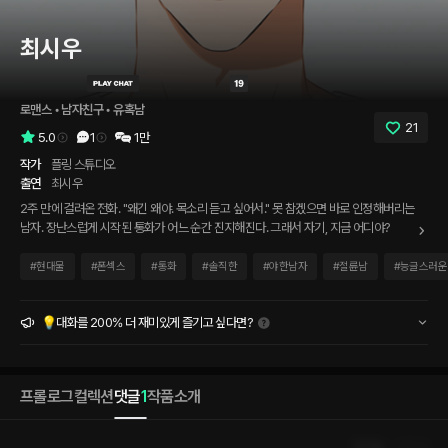
최시우
로맨스
 • 
남자친구
 • 
유혹남
21
5.0
1
1만
작가
플링 스튜디오
출연
최시우
2주 만에 걸려온 전화. "왜긴 왜야. 목소리 듣고 싶어서." 못 참겠으면 바로 인정해버리는
남자. 장난스럽게 시작된 통화가 어느 순간 진지해진다. 그래서 자기, 지금 어디야?
#
현대물
#
폰섹스
#
통화
#
솔직한
#
야한남자
#
절륜남
#
능글스러운
💡대화를 200% 더 재미있게 즐기고 싶다면?
프롤로그
컬렉션
댓글
1
작품소개
인기순
최신순