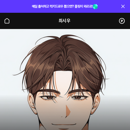
매일 출석하고 럭키드로우 뽑으면? 플링이 와르르!
최시우