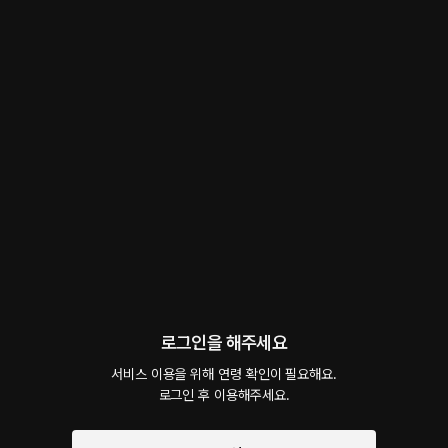
취중 전화 -얀tv-
롤플레잉
 • 
재회
 • 
전남친
318
4.4
34
2.9만
밤늦게 걸려온 한 통의 전화. 전 여자친구. 무슨 일인지 한참 동안 말이 없다가 옆에 있던
직장 동료분이 전화를 받더니 말했다. '너무 취해서요. 데리러 오셔야 할 것 같아요.' 우리
가 헤어진 것을 모르는 듯한 말에 난 어쩔 수 없이 집을 나섰다. 그렇게 널 데리고 너의 집
으로 왔는데 집 비밀번호며 내 사진, 내 칫솔, 내 잠옷까지. 모든 게 그대로였다.
#
남+나
#
오해
#
순정남
#
자취방
#
얀tv
얀tv
팔로우
팔로워 8,896명
로그인을 해주세요
서비스 이용을 위해 연령 확인이 필요해요.

로그인 후 이용해주세요.
예고편 듣기