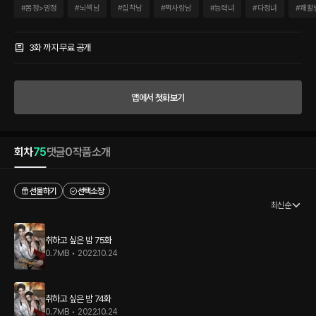
게 술은 아니야.” 갑작스럽게 맞닿은 입술. 물기 젖은 소리. 벌어지는 틈 사이로 침범하는
#
몸정>맘정
#
뇌섹남
#
집착남
#
짝사랑남
#
능력녀
#
다정녀
#
쾌활
태건의 혀는 짐승 같았다. “나는 서인아한테 취했거든.”
3화 까지 무료 공개
앱에서 첫화보기
회차
75
댓글
0
작품소개
선물하기
선택소장
최신순
취하고 싶은 밤 75화
0.7MB
•
2022.10.24
취하고 싶은 밤 74화
0.7MB
•
2022.10.24