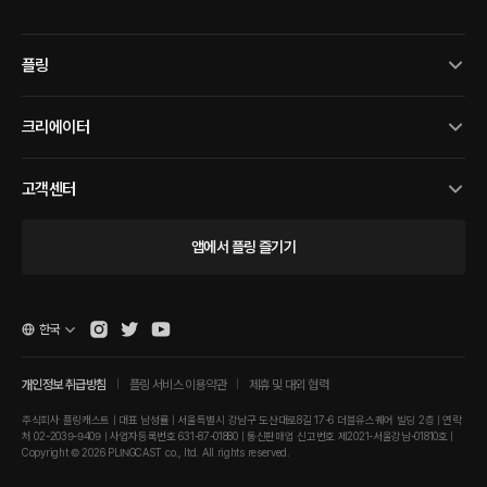
플링
크리에이터
고객센터
앱에서 플링 즐기기
한국
개인정보 취급방침
플링 서비스 이용약관
제휴 및 대외 협력
주식회사 플링캐스트 | 대표 남성률 | 서울특별시 강남구 도산대로8길 17-6 더블유스퀘어 빌딩 2층 | 연락
처 02-2039-9409 | 사업자등록번호 631-87-01880 | 통신판매업 신고번호 제2021-서울강남-01810호 |
Copyright © 2026 PLINGCAST co., ltd. All rights reserved.