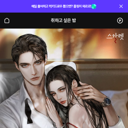
매일 출석하고 럭키드로우 뽑으면? 플링이 와르르!
취하고 싶은 밤