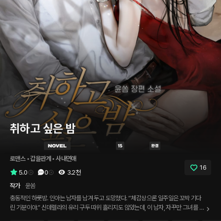
취하고 싶은 밤
로맨스
 • 
갑을관계
 • 
사내연애
16
5.0
0
3.2천
작가
윤쏨
충동적인 하룻밤. 인아는 남자를 남겨 두고 도망쳤다. “체감상으론 일주일은 꼬박 기다
린 기분이야.” 신데렐라의 유리 구두 따위 흘리지도 않았는데, 이 남자, 자꾸만 그녀를 뒤
쫓아 온다. “책임은 각자가 지는 걸로 해요. 서로 즐긴 거니까.” “내가 취한 건 맞는데, 그