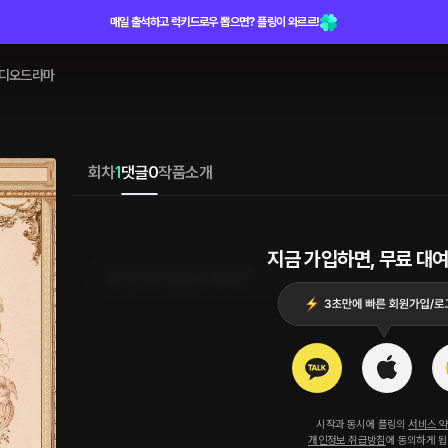
매일 출석하고 럭키드로우 뽑으면? 플링이 와르르!
디오드라마
회차
1
댓글
0
작품소개
지금 가입하면, 무료 대여
로그인 하고 댓글을 남겨보세요
시작과 동시에 플링의
서비스 
개인정보 취급방침
에 동의하게 