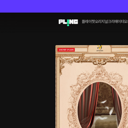
플레이챗
오리지널
크리에이터
오