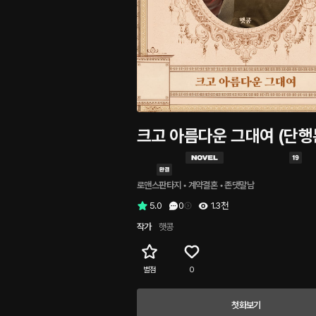
크고 아름다운 그대여 (단행
로맨스판타지
 • 
계약결혼
 • 
존댓말남
5.0
0
1.3천
작가
햇콩
별점
0
첫화보기