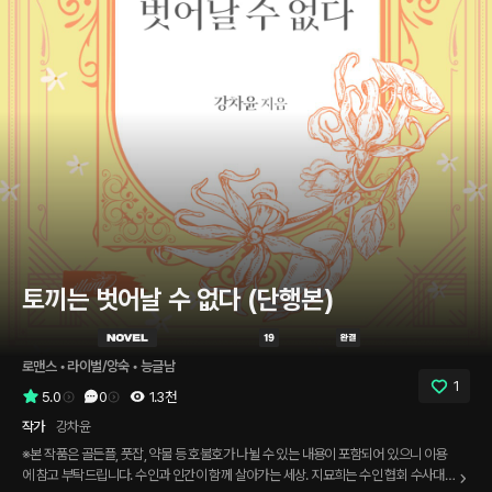
토끼는 벗어날 수 없다 (단행본)
로맨스
 • 
라이벌/앙숙
 • 
능글남
1
5.0
0
1.3천
작가
강차윤
※본 작품은 골든플, 풋잡, 약물 등 호불호가 나뉠 수 있는 내용이 포함되어 있으니 이용
에 참고 부탁드립니다. 수인과 인간이 함께 살아가는 세상. 지묘희는 수인 협회 수사대의