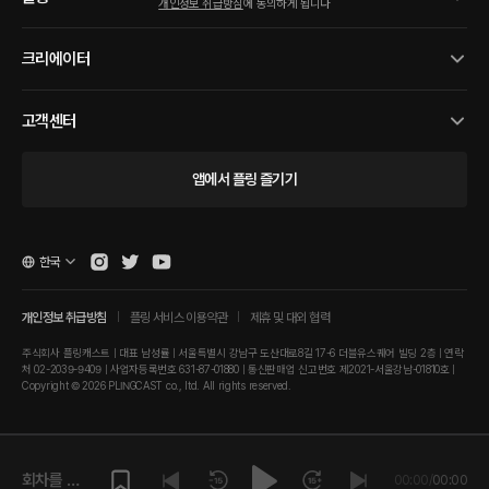
개인정보 취급방침
에 동의하게 됩니다
크리에이터
고객센터
앱에서 플링 즐기기
한국
개인정보 취급방침
플링 서비스 이용약관
제휴 및 대외 협력
주식회사 플링캐스트 | 대표 남성률 | 서울특별시 강남구 도산대로8길 17-6 더블유스퀘어 빌딩 2층 | 연락
처 02-2039-9409 | 사업자등록번호 631-87-01880 | 통신판매업 신고번호 제2021-서울강남-01810호 |
Copyright © 2026 PLINGCAST co., ltd. All rights reserved.
회차를 재
00:00
/
00:00