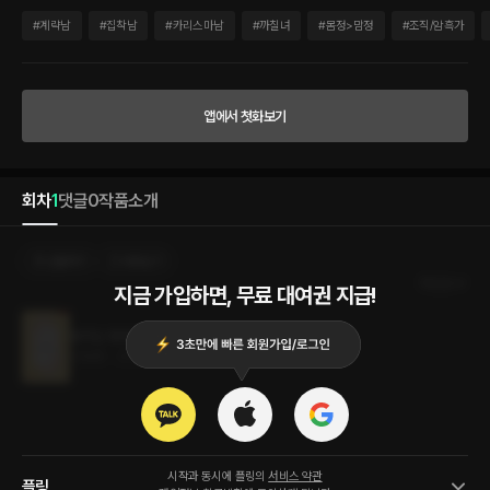
수사관이다. 본래 인간은 수인만, 수인은 인간만 조사하는 것이 원칙. 하지만 지묘희는
그 모든 것을 철저히 숨긴 채, 유능한 수사관으로 이름을 날리고 있었다. 그녀만의 취조
#
계략남
#
집착남
#
카리스마남
#
까칠녀
#
몸정>맘정
#
조직/암흑가
방식으로. 백사 기업의 이사인 백호현은 궁금했다. 제 주위의 지인들마저 굴복시킨 그 방
식이, 그리고 지묘희가. 기어이 그녀를 납치한 그는 수사 방법은 물론 비밀까지 알게 되
고야 마는데. “지 수사관, 지금까지 재밌는 짓 많이 했더라.” 백호현이 자리에서 일어나
성큼 앞으로 다가왔다. 이내 지묘희의 뒷목을 매만지며 말을 이어 갔다. “잡혀간 수인 놈
앱에서 첫화보기
들 좆 짓밟아 주는 거, 벌이 아니라 상 아니야?” 조사실 내에는 CCTV가 없었는데 어떻
게? 당황하는 찰나 백호현이 지묘희를 보며 환하게 웃으며 말했다. “우리 지 수사관, 진
짜 토끼구나.” 뭔 개소리를 하나 싶었던 순간 익숙한 촉감이 얼굴에 닿았다. 뺨에 축 늘어
진 것은 수인일 때 튀어나오는 토끼 귀였다. “토끼 수인들은 음탕해서 처음은 싫어해도
회차
1
댓글
0
작품소개
나중 가면 더 처박아 달라고 빈다던데.” “…….” “묘희도 같을까?”
선물하기
카트담기
최신순
지금 가입하면, 무료 대여권 지급!
토끼는 벗어날 수 없다
1.5MB
•
2024.01.15
시작과 동시에 플링의
서비스 약관
플링