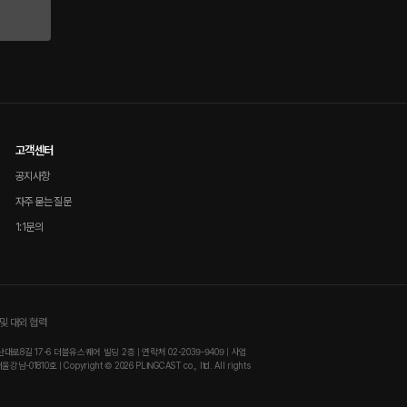
고객센터
공지사항
자주 묻는 질문
1:1문의
및 대외 협력
8길 17-6 더블유스퀘어 빌딩 2층 | 연락처 02-2039-9409 | 사업
810호 | Copyright © 2026 PLINGCAST co., ltd. All rights