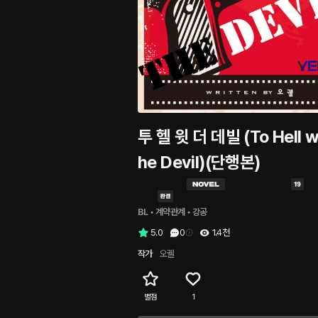
투 헬 윗 더 데빌 (To Hell w
he Devil)(단행본)
BL
 • 
계약관계
 • 
강공
5.0
0
1.4천
작가
오궬
별점
1