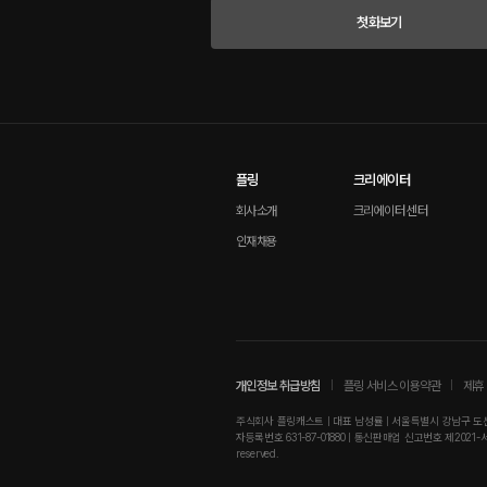
첫화보기
플링
크리에이터
회사소개
크리에이터 센터
인재채용
개인정보 취급방침
플링 서비스 이용약관
제휴 
주식회사 플링캐스트 | 대표 남성률 | 서울특별시 강남구 도산대로
자등록번호 631-87-01880 | 통신판매업 신고번호 제2021-서울강남-01
reserved.