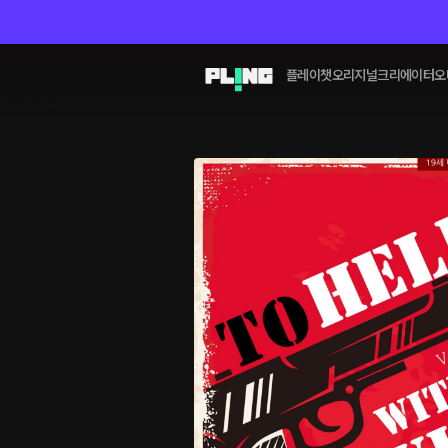
플레이챗
오리지널
크리에이터
오