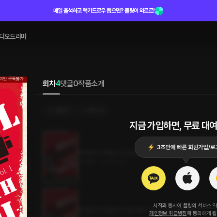
매일 출석하고 럭키드로우 뽑으면? 플링이 와르르!
디오드라마
회차
4
댓글
0
작품소개
선물하기
선택소장
지금 가입하면, 무료 대여
투 헬 윗 더 데빌 (To Hell with The Devil) (외전)
4.4MB
•
2023.10.12
시작과 동시에 플링의
서비스 
투 헬 윗 더 데빌 (To Hell with The Devil) 3권 (완결)
개인정보 취급방침
에 동의하게 