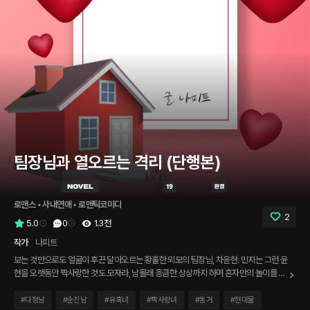
팀장님과 열오르는 격리 (단행본)
로맨스
 • 
사내연애
 • 
로맨틱코미디
2
5.0
0
1.3천
작가
나피트
보는 것만으로도 얼굴이 후끈 달아오르는 황홀한 외모의 팀장님, 차윤현. 민지는 그런 윤
현을 오랫동안 짝사랑한 것도 모자라, 남몰래 응큼한 상상까지 하며 혼자만의 놀이를 이
어왔다. 출장 후, 팀장님과 함께 독감에 걸리게 된 민지. 팀장님과 함께 한 집에서 일주일
동안의 열오르는 격리가 시작된다. 왜 격리를 하는데 열이 점점 더 오르고 정신은 몽롱해
#
다정남
#
순진남
#
유혹녀
#
짝사랑녀
#
동거
#
현대물