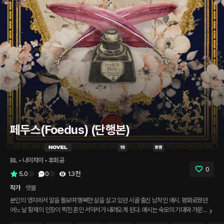
페두스(Foedus) (단행본)
BL
 • 
나이차이
 • 
후회공
0
5.0
0
1.3천
작가
렛불
본인의 영지에서 말을 돌보며 행복한 삶을 살고 있던 시골 출신 남작인 애시. 평화로웠던
어느 날 황제의 인장이 찍힌 혼인 서약서가 내려오게 된다. 애시는 숙모의 기대와 가문을
위해 본 적도 없는 극 우성 알파와 혼인하기로 마음먹었지만. 혼인 전야 파티 날 처음 만