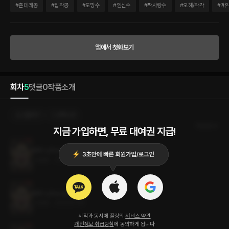
나게 된 반려자는 애시에게 비난과 질책을 쏟아 내며 몰아세우더니 한 가지 요구를 말해
#
츤데레공
#
집착공
#
도망수
#
임신수
#
짝사랑수
#
오해/착각
#
계
오는데……. “단도직입적으로 제안을 하나 하려고 하는데.” “……네?” “계약을 한번 해
보는 건 어때?” 카엘의 요구대로 계약 혼인을 하게 된 애시는 순탄치 않은 결혼 생활에
눈물을 흘리면서도 그가 보이는 자그마한 친절에 점점 마음을 열게 되지만 카엘은 그런
애시에게 자꾸 상처만 주게 되는데. “내가 할 말이 남았다고 하지 않았나?” “아니요. 지
앱에서 첫화보기
금은 서로 대화할 상황이 아닌 거 같아요.” “아까 그 자신감은 어딜 가고 이렇게 떨고 있
으신 건가?” 시작부터 비끗거리던 두 사람의 혼인 생활, 그 끝에는 과연 무엇이 기다리고
있을까.
회차
5
댓글
0
작품소개
선물하기
선택소장
최신순
지금 가입하면, 무료 대여권 지급!
페두스(Foedus) 5권 (완결)
1.4MB
•
2023.07.19
페두스(Foedus) 4권
1.5MB
•
2023.07.19
시작과 동시에 플링의
서비스 약관
개인정보 취급방침
에 동의하게 됩니다