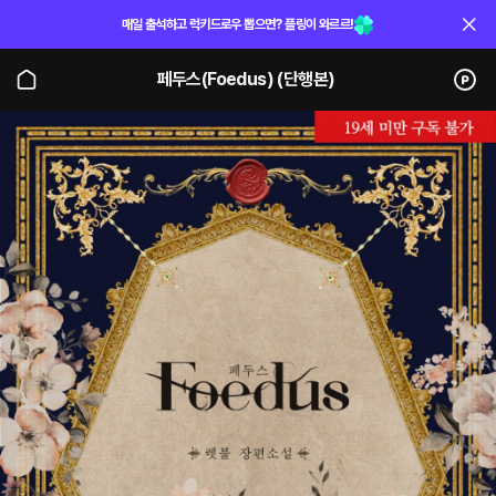
매일 출석하고 럭키드로우 뽑으면? 플링이 와르르!
페두스(Foedus) (단행본)