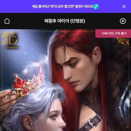
매일 출석하고 럭키드로우 뽑으면? 플링이 와르르!
폐황후 마리아 (단행본)