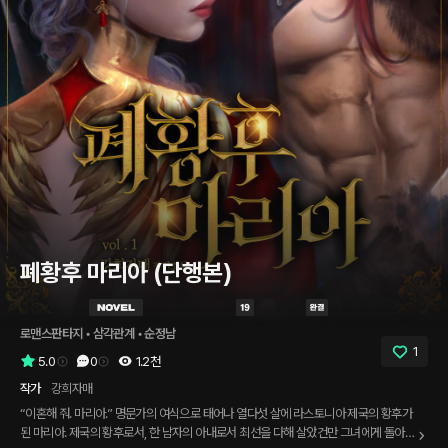
폐황후 마리아 (단행본)
로맨스판타지
 • 
삼각관계
 • 
순정남
1
5.0
0
1.2천
작가
강희자매
“이혼해 줘. 마리아.” 명문가의 여식으로 태어나 열다섯 살에 라스토니아 제국의 황후가
된 마리아. 제국의 황후로서, 한 남자의 아내로서 최선을 다해 살았건만 그녀에게 돌아온