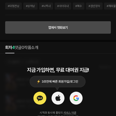
건 처절한 배신과 가문의 몰락. 넝마가 된 그녀의 앞에 붉은 군대를 이끈 한 남자가 나타
난다. “빚을 받으러 왔다.” 용병들이 모여 건국한 헬랜드의 대왕 군터 플레이슬리. 황후
#
대형견남
#
상처남
#
뇌섹녀
#
사이다녀
#
복수
#
권선징악
#
재회물
에서 반역자로, 종국엔 라스토니아의 빚 대신 볼모가 된 폐황후 마리아는 그의 손에 이끌
려 야만의 땅으로 향하게 되는데……. * * * “마리아…….” 복잡한 감정에 흔들리는 마리
아의 모습에 헨리도 덩달아 흔들렸다. 예전처럼 사랑하진 않아도 가슴 한편으론 오롯이
밉지만은 않은 여자. 그것은 아마도 조금 남은 옛정이라는 거겠지. 그러니 이렇게 제 손
앱에서 첫화보기
을 잡으며 애틋하게 자신을 바라보는 것이고. 마리아는 헨리의 오른 손바닥에 지그시 입
을 맞췄다. 이내 장내가 웅성거렸다. 돌아가는 상황으로 보건대 마리아가 헨리를 죽일 놈
이라 욕해도 시원찮을 판국에 마치 마지막 정을 갈구하는 아내의 모습을 보여 주었기 때
문이다. 어느새 마리아는 품고 있던 펜을 꺼내 헨리의 손바닥에 무어라 쓰기 시작했다. <
회차
4
댓글
0
작품소개
기다려, 내가 반드시 네게 천벌을 내릴 테니까. 이 살인마 새끼야.> 마리아는 리베리오가
준 펜으로 그의 손바닥에 마지막 제 마음을 쓴 뒤, 태연하게 펜을 챙기곤 천천히 뒷걸음
질 쳤다.
선물하기
선택소장
최신순
지금 가입하면, 무료 대여권 지급!
폐황후 마리아 4권 (완결)
0.8MB
•
2024.03.07
폐황후 마리아 3권
0.8MB
•
2024.03.07
시작과 동시에 플링의
서비스 약관